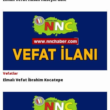
Vefatlar
Elmalı Vefat İbrahim Kocatepe