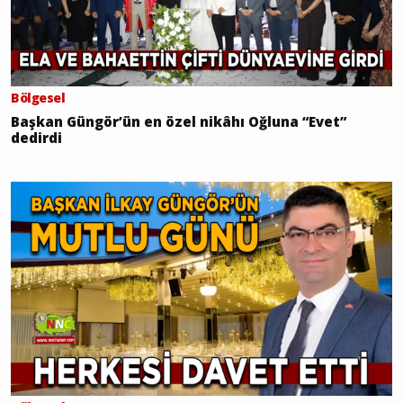
Bölgesel
Başkan Güngör’ün en özel nikâhı Oğluna “Evet”
dedirdi