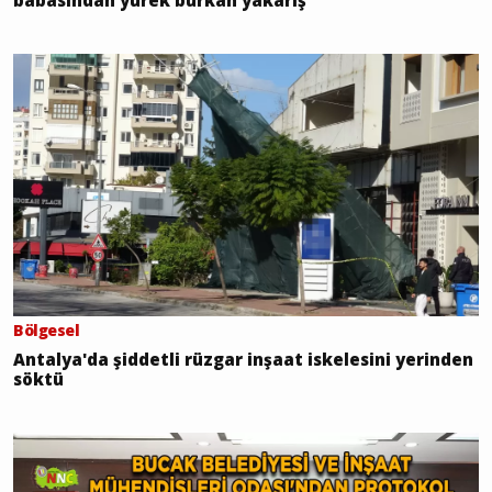
babasından yürek burkan yakarış
Bölgesel
Antalya'da şiddetli rüzgar inşaat iskelesini yerinden
söktü