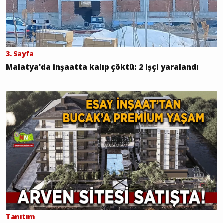
3. Sayfa
Malatya'da inşaatta kalıp çöktü: 2 işçi yaralandı
Tanıtım