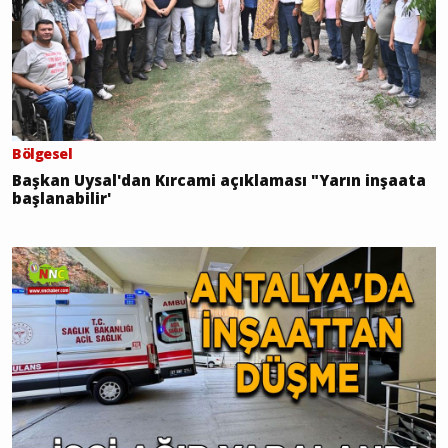
Bölgesel
Başkan Uysal'dan Kırcami açıklaması "Yarın inşaata
başlanabilir'