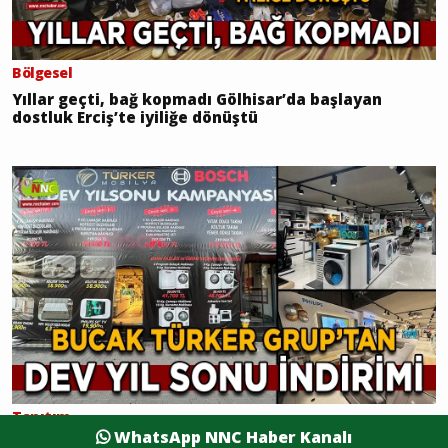
Bölgesel
Yıllar geçti, bağ kopmadı Gölhisar’da başlayan
dostluk Erciş’te iyiliğe dönüştü
Tanıtım
WhatsApp NNC Haber Kanalı
Bucak’ta yıl sonu alışverişine dev kampanya Türker