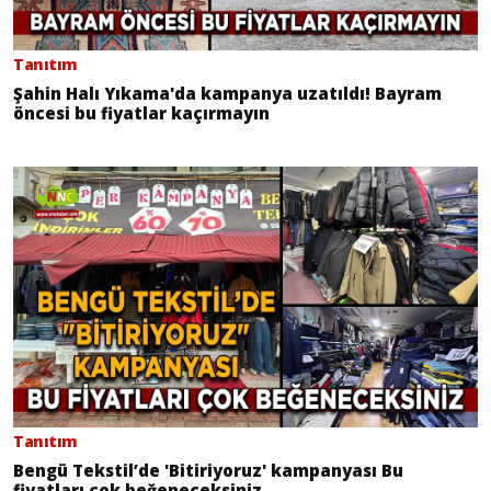
Tanıtım
Şahin Halı Yıkama'da kampanya uzatıldı! Bayram
öncesi bu fiyatlar kaçırmayın
Tanıtım
Bengü Tekstil’de 'Bitiriyoruz' kampanyası Bu
fiyatları çok beğeneceksiniz