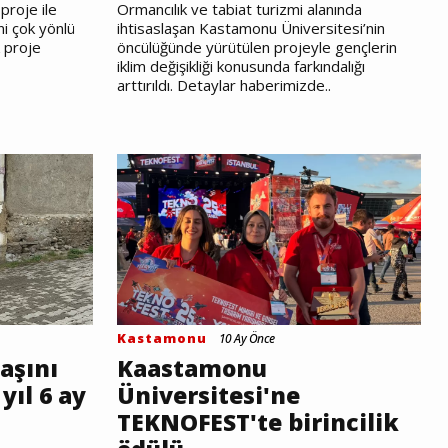
proje ile
Ormancılık ve tabiat turizmi alanında
ni çok yönlü
ihtisaslaşan Kastamonu Üniversitesi’nin
k proje
öncülüğünde yürütülen projeyle gençlerin
iklim değişikliği konusunda farkındalığı
arttırıldı. Detaylar haberimizde..
Kastamonu
10 Ay Önce
aşını
Kaastamonu
yıl 6 ay
Üniversitesi'ne
TEKNOFEST'te birincilik