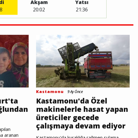
di
Akşam
Yatsı
8
20:02
21:36
Kastamonu
9 Ay Önce
rt'ta
Kastamonu'da Özel
ğlundan
makinelerle hasat yapan
üreticiler gecede
çalışmaya devam ediyor
apılan
na aranan
Kastamonu'da kuraklığa rağmen sulama