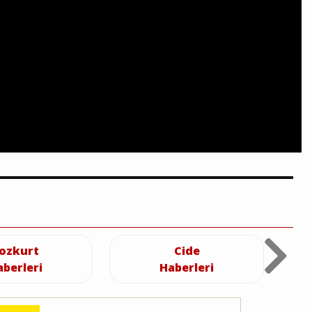
 girişimcilik programı için bilgil
eğitim toplantıları başlıyor
ozkurt
Cide
aberleri
Haberleri