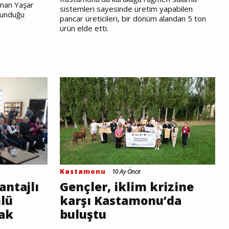
sman Yaşar
sistemleri sayesinde üretim yapabilen
ulunduğu
pancar üreticileri, bir dönüm alandan 5 ton
ürün elde etti.
Kastamonu
10 Ay Önce
antajlı
Gençler, iklim krizine
nlü
karşı Kastamonu’da
cak
buluştu