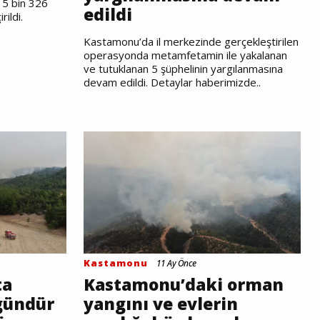
 5 bin 326
edildi
ildi.
Kastamonu’da il merkezinde gerçekleştirilen
operasyonda metamfetamin ile yakalanan
ve tutuklanan 5 şüphelinin yargılanmasına
devam edildi. Detaylar haberimizde..
Kastamonu
11 Ay Önce
ta
Kastamonu’daki orman
gündür
yangını ve evlerin