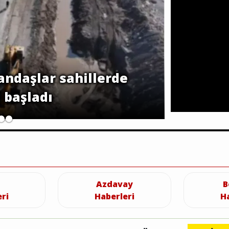
andaşlar sahillerde
Sosyal
 başladı
Azdavay
B
ri
Haberleri
H