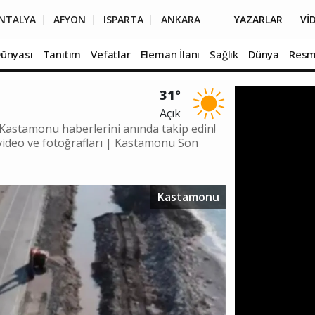
NTALYA
AFYON
ISPARTA
ANKARA
YAZARLAR
Vİ
Dünyası
Tanıtım
Vefatlar
Eleman İlanı
Sağlık
Dünya
Resm
31°
Açık
Kastamonu haberlerini anında takip edin!
deo ve fotoğrafları | Kastamonu Son
Kastamonu