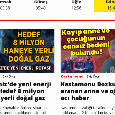
İmsak
Güneş
Öğle
İkin
03:58
05:40
12:56
16:4
Kastamonu
6 Ay Önce
8 Ay Önce
iz'de yeni enerji
Kastamonu Bozku
 Hedef 8 milyon
aranan anne ve o
yerli doğal gaz
acı haber
ii Kaynaklar Bakanı Alparslan
Kastamonu Valiliği tarafından y
stamonu açıklarında tespit
açıklamada, 2 Kasım’dan bu ya