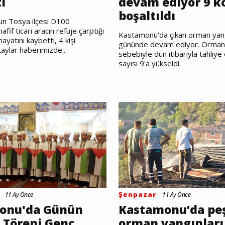
i
devam ediyor 9 k
boşaltıldı
n Tosya ilçesi D100
fif ticari aracın refüje çarptığı
Kastamonu'da çıkan orman yang
hayatını kaybetti, 4 kişi
gününde devam ediyor. Orman 
taylar haberimizde..
sebebiyle dün itibarıyla tahliye
sayısı 9'a yükseldi.
Şenpazar
11 Ay Önce
11 Ay Önce
onu'da Günün
Kastamonu’da pe
 Töreni Genç
orman yangınları