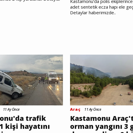
Kastamonu’da polis ekiplerince
adet sentetik ecza hapı ele geçir
Detaylar haberimizde..
Araç
11 Ay Önce
11 Ay Önce
nu'da trafik
Kastamonu Araç'
1 kişi hayatını
orman yangını 3 