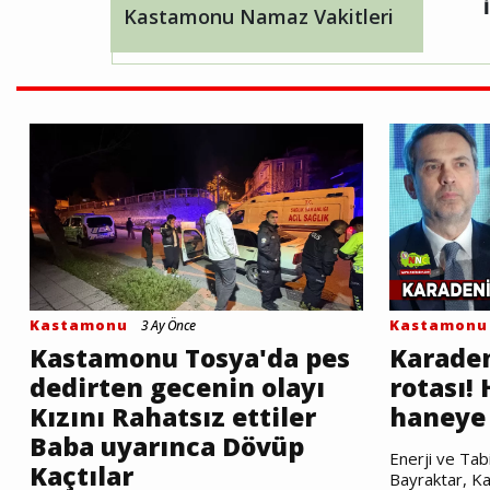
Kastamonu Namaz Vakitleri
Kastamonu
Kastamonu
3 Ay Önce
Kastamonu Tosya'da pes
Karaden
dedirten gecenin olayı
rotası!
Kızını Rahatsız ettiler
haneye 
Baba uyarınca Dövüp
Enerji ve Tab
Kaçtılar
Bayraktar, Ka