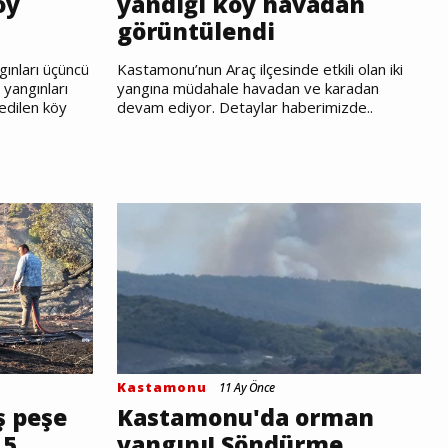
öy
yandığı köy havadan
görüntülendi
ınları üçüncü
Kastamonu’nun Araç ilçesinde etkili olan iki
yangınları
yangına müdahale havadan ve karadan
 edilen köy
devam ediyor. Detaylar haberimizde..
Kastamonu
11 Ay Önce
ş peşe
Kastamonu'da orman
 5
yangını! Söndürme