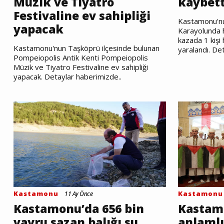
Müzik ve Tiyatro
kaybett
Festivaline ev sahipliği
Kastamonu'nu
yapacak
Karayolunda ha
kazada 1 kişi 
Kastamonu'nun Taşköprü ilçesinde bulunan
yaralandı. De
Pompeiopolis Antik Kenti Pompeiopolis
Müzik ve Tiyatro Festivaline ev sahipliği
yapacak. Detaylar haberimizde..
Kastamonu
Kastamonu
11 Ay Önce
Kastamonu’da 656 bin
Kastam
yavru sazan balığı su
anlamlı