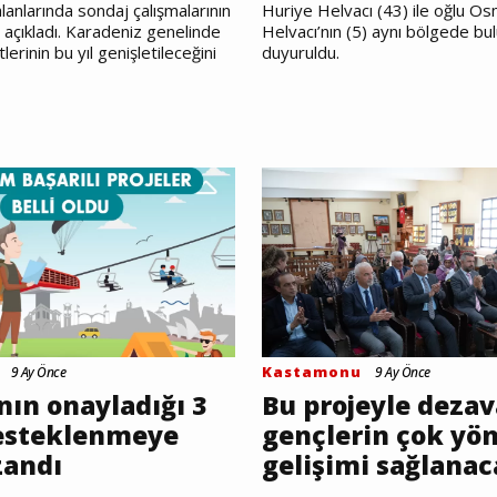
lanlarında sondaj çalışmalarının
Huriye Helvacı (43) ile oğlu O
ı açıkladı. Karadeniz genelinde
Helvacı’nın (5) aynı bölgede b
lerinin bu yıl genişletileceğini
duyuruldu.
Kastamonu
9 Ay Önce
9 Ay Önce
ın onayladığı 3
Bu projeyle dezav
desteklenmeye
gençlerin çok yö
zandı
gelişimi sağlana