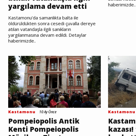
yargılama devam etti
haberimizde..
Kastamonu’da samanlıkta balta ile
öldürüldükten sonra cesedi çuvalla dereye
atılan vatandaşla ilgili sanıkların
yargılanmasına devam edildi. Detaylar
haberimizde..
Kastamonu
Kastamonu
10 Ay Önce
Pompeiopolis Antik
Kastamo
Kenti Pompeiopolis
kazası! 