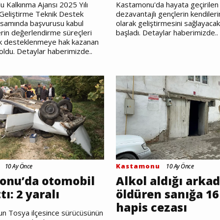
 Kalkınma Ajansı 2025 Yılı
Kastamonu'da hayata geçirilen 
Geliştirme Teknik Destek
dezavantajlı gençlerin kendileri
samında başvurusu kabul
olarak geliştirmesini sağlayaca
erin değerlendirme süreçleri
başladı. Detaylar haberimizde..
k desteklenmeye hak kazanan
 oldu. Detaylar haberimizde..
Kastamonu
10 Ay Önce
10 Ay Önce
onu’da otomobil
Alkol aldığı arkad
tı: 2 yaralı
öldüren sanığa 16 
hapis cezası
n Tosya ilçesince sürücüsünün