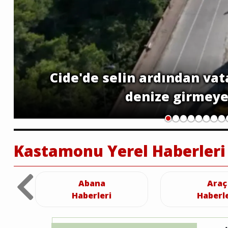
Cide'de selin ardından vat
denize girmeye
Kastamonu Yerel Haberleri
Abana
Araç
Haberleri
Haberle