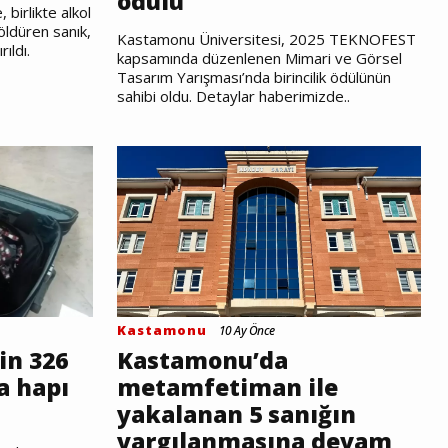
ödülü
birlikte alkol
 öldüren sanık,
Kastamonu Üniversitesi, 2025 TEKNOFEST
ıldı.
kapsamında düzenlenen Mimari ve Görsel
Tasarım Yarışması’nda birincilik ödülünün
sahibi oldu. Detaylar haberimizde..
Kastamonu
10 Ay Önce
in 326
Kastamonu’da
a hapı
metamfetiman ile
yakalanan 5 sanığın
yargılanmasına devam