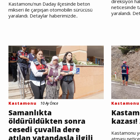
direksiyon ha
Kastamonu'nun Daday ilçesinde beton
neticesinde t
mikseri ile çarpışan otomobilin sürücüsü
yaralandı. De
yaralandı. Detaylar haberimizde..
Kastamonu
Kastamonu
10 Ay Önce
Samanlıkta
Kastamo
öldürüldükten sonra
kazası! 
cesedi çuvalla dere
Kastamonu yol
atılan vatandaşla ilgili
atması netices