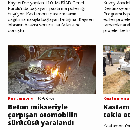
Kayseri’de yapılan 110. MÜSİAD Genel
Kuzey Anadolu
Kurulu’nda başlayan “pastırma polemiği”
Destinasyon 
büyüyor. Kastamonu pastırmasının
Programı kap
dağıtılmamasıyla başlayan tartışma, Kayseri
edilen projel
lobisinin baskısı sonucu “istifa krizi”ne
tamamlanara
dönüştü.
projeler belli
Kastamonu
Kastamonu
10 Ay Önce
Beton mikseriyle
Kastam
çarpışan otomobilin
takla at
sürücüsü yaralandı
Kastamonu’nu