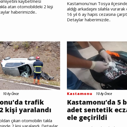
kimiyetini kaybetmesi
Kastamonu'nun Tosya ilçesinde, 
akla atan otomobildeki 2 kişi
aldığı arkadaşını silahla vurarak
taylar haberimizde..
16 yıl 6 ay hapis cezasına çarptır
Detaylar haberimizde..
Kastamonu
10 Ay Önce
10 Ay Önce
nu'da trafik
Kastamonu’da 5 b
2 kişi yaralandı
adet sentetik ecz
ele geçirildi
dan çıkan otomobilin takla
inde 2 kişi yaralandı. Detaylar