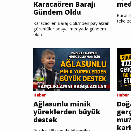
Karacaören Barajı
med
Gündem Oldu
Burdurl
teke zo
Karacaören Baraj Gölü’nden paylaşılan
görüntüler sosyal medyada gündem
oldu.
Haber
Haber
Ağlasunlu minik
Doğ
yüreklerden büyük
gerç
destek
mu?
kar
Burdur Ağlasun’da öğrenciler