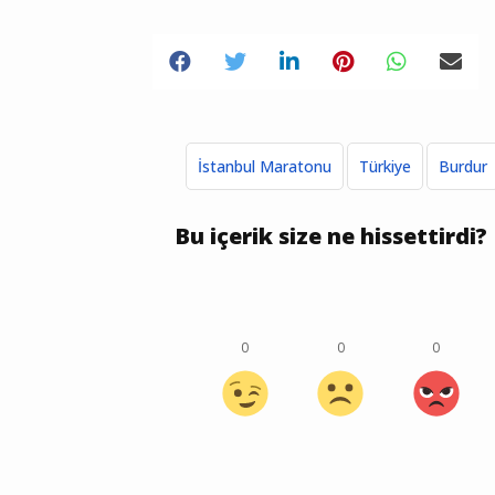
İstanbul Maratonu
Türkiye
Burdur
Bu içerik size ne hissettirdi?
0
0
0