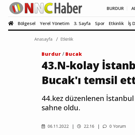
BURDUR
A
Bölgesel
Yerel Yönetim
3. Sayfa
Spor
Etkinlik
İş 
Anasayfa
Etkinlik
Burdur
/
Bucak
43.N-kolay İstan
Bucak'ı temsil ett
44.kez düzenlenen İstanbul
sahne oldu.
06.11.2022
22.16
0 Yorum