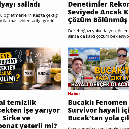
yayı salladı
Denetimler Reko
Seviyede Ancak K
u öğretmenlerin Kaş’ta çektiği
Çözüm Bölünmüş 
rtlatması videosu ilgi gördü.
Dereboğazı yolunda yeni önlem
alınsa da kalıcı çözüm bekleniyo
Haber
al temizlik
Bucaklı Fenomen
ekten işe yarıyor
Survivor hayali iç
 Sirke ve
Bucak’tan yola çı
bonat yeterli mi?
Sosyal medya içerikleriyle tanı