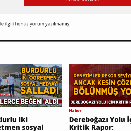
ile ilgili henüz yorum yazılmamış
Haber
urlu iki
Dereboğazı Yolu İ
etmen sosyal
Kritik Rapor: