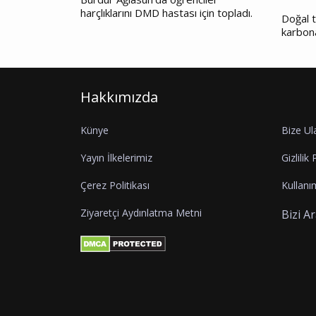
harçlıklarını DMD hastası için topladı.
Doğal t
karbon
Hakkımızda
Künye
Bize Ul
Yayın İlkelerimiz
Gizlilik 
Çerez Politikası
Kullanım
Ziyaretçi Aydınlatma Metni
Bizi A