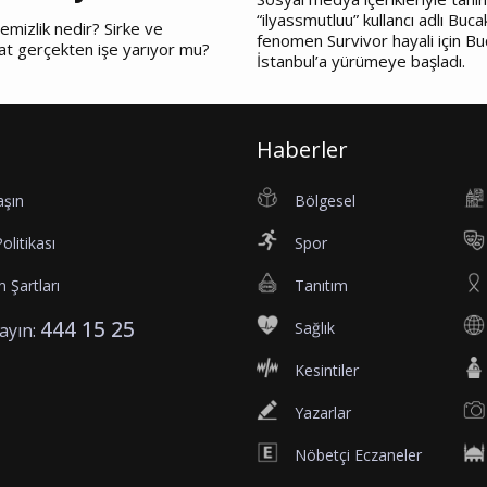
“ilyassmutluu” kullancı adlı Bucak
emizlik nedir? Sirke ve
fenomen Survivor hayali için Bu
at gerçekten işe yarıyor mu?
İstanbul’a yürümeye başladı.
Haberler
aşın
Bölgesel
Politikası
Spor
 Şartları
Tanıtım
444 15 25
Sağlık
rayın:
Kesintiler
Yazarlar
Nöbetçi Eczaneler