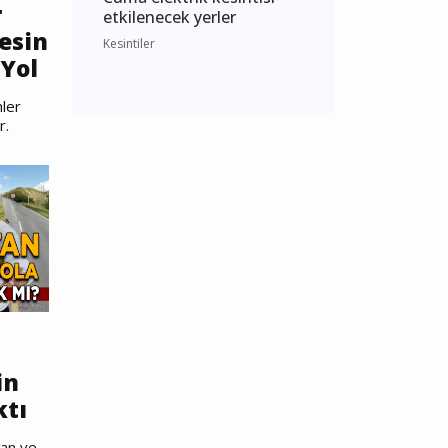
r
etkilenecek yerler
esin
Kesintiler
Yol
ler
r.
in
ktı
nan ve