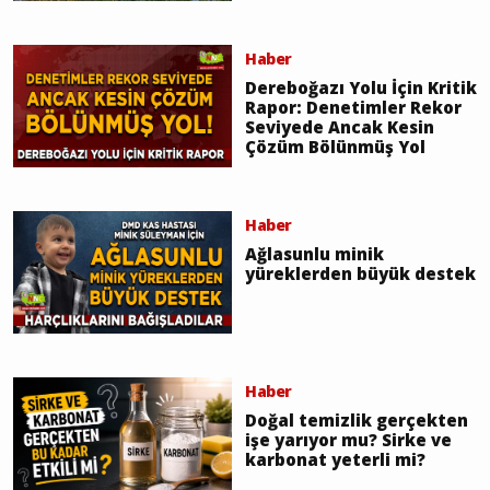
Haber
Dereboğazı Yolu İçin Kritik
Rapor: Denetimler Rekor
Seviyede Ancak Kesin
Çözüm Bölünmüş Yol
Haber
Ağlasunlu minik
yüreklerden büyük destek
Haber
Doğal temizlik gerçekten
işe yarıyor mu? Sirke ve
karbonat yeterli mi?