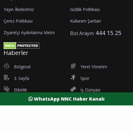
Yayın İlkelerimiz
Gizlilik Politikası
Çerez Politikası
Kullanım Şartları
444 15 25
Ziyaretçi Aydınlatma Metni
Bizi Arayın:
Haberler
Bölgesel
Yerel Yönetim
3. Sayfa
Spor
Etkinlik
İş Dünyası
WhatsApp NNC Haber Kanalı
Tanıtım
Vefatlar
Eleman İlanı
Sağlık
Dünya
Resmi Reklamlar