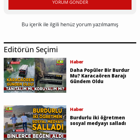
YORUM GÖNDER
Bu içerik ile ilgili henüz yorum yazılmamış
Editörün Seçimi
Haber
Daha Popüler Bir Burdur
Mu? Karacaören Barajı
Gündem Oldu
Haber
Burdurlu iki öğretmen
sosyal medyayı salladı