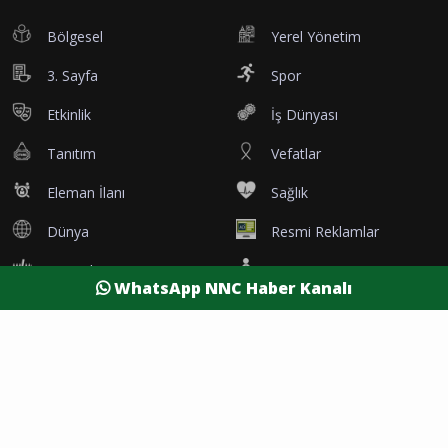
Bölgesel
Yerel Yönetim
3. Sayfa
Spor
Etkinlik
İş Dünyası
Tanıtım
Vefatlar
Eleman İlanı
Sağlık
Dünya
Resmi Reklamlar
Kesintiler
Siyaset
WhatsApp NNC Haber Kanalı
Yaşam
Yazarlar
Foto Galeri
Video Galeri
Nöbetçi Eczaneler
Namaz Vakitleri
Hava Durumu
Şehirler