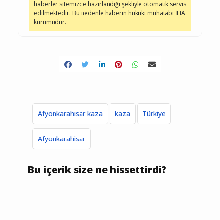
haberler sitemizde hazırlandığı şekliyle otomatik servis
edilmektedir. Bu nedenle haberin hukuki muhatabı İHA
kurumudur.
Afyonkarahisar kaza
kaza
Türkiye
Afyonkarahisar
Bu içerik size ne hissettirdi?