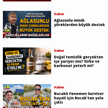
Haber
Ağlasunlu minik
yüreklerden büyük destek
Haber
Doğal temizlik gerçekten
işe yarıyor mu? Sirke ve
karbonat yeterli mi?
Haber
Bucaklı Fenomen Survivor
hayali için Bucak’tan yola
çıktı