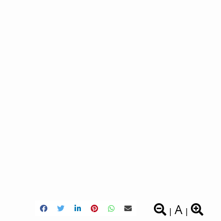
A
|
|