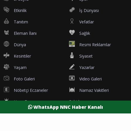
Etkinlik
İş Dünyası
Tanıtım
Vefatlar
Eleman İlanı
Sağlık
Dünya
Resmi Reklamlar
Kesintiler
Siyaset
Yaşam
Yazarlar
Foto Galeri
Video Galeri
Nöbetçi Eczaneler
Namaz Vakitleri
Hava Durumu
Şehirler
WhatsApp NNC Haber Kanalı
Burdur Son Dakika
Antalya Son Dakika
Afyon Son Dakika
Isparta Son Dakika