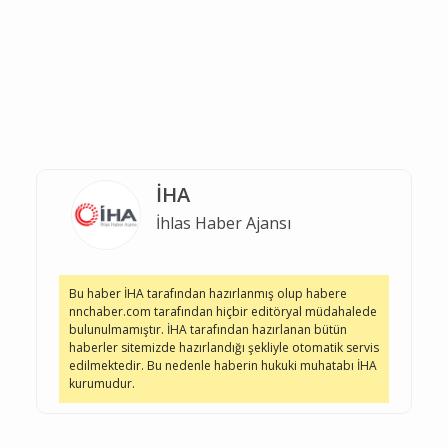
İHA
İhlas Haber Ajansı
Bu haber İHA tarafından hazırlanmış olup habere
nnchaber.com tarafından hiçbir editöryal müdahalede
bulunulmamıştır. İHA tarafından hazırlanan bütün
haberler sitemizde hazırlandığı şekliyle otomatik servis
edilmektedir. Bu nedenle haberin hukuki muhatabı İHA
kurumudur.