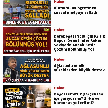
Haber
Burdurlu iki öğretmen
sosyal medyayı salladı
Haber
Dereboğazı Yolu İçin Kritik
Rapor: Denetimler Rekor
Seviyede Ancak Kesin
Çözüm Bölünmüş Yol
Haber
Ağlasunlu minik
yüreklerden büyük destek
Haber
Doğal temizlik gerçekten
işe yarıyor mu? Sirke ve
karbonat yeterli mi?