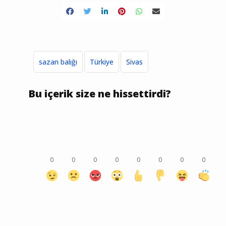
sazan balığı
Türkiye
Sivas
Bu içerik size ne hissettirdi?
0
0
0
0
0
0
0
0