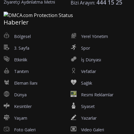
444 15 25
Ziyaretçi Aydınlatma Metni
Bizi Arayın:
Haberler
Bölgesel
Yerel Yönetim
3. Sayfa
Spor
Etkinlik
İş Dünyası
Tanıtım
Vefatlar
Eleman İlanı
Sağlık
Dünya
Resmi Reklamlar
Kesintiler
Siyaset
Yaşam
Yazarlar
Foto Galeri
Video Galeri