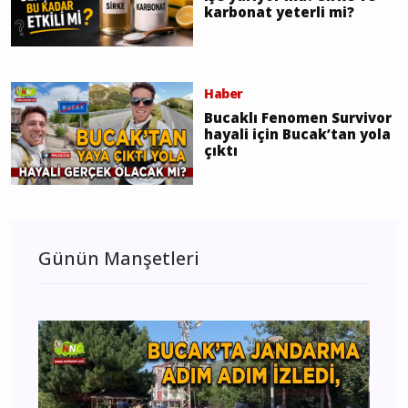
karbonat yeterli mi?
Haber
Bucaklı Fenomen Survivor
hayali için Bucak’tan yola
çıktı
Günün Manşetleri