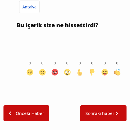
Antalya
Bu içerik size ne hissettirdi?
0
0
0
0
0
0
0
0
Önceki Haber
Sonraki haber