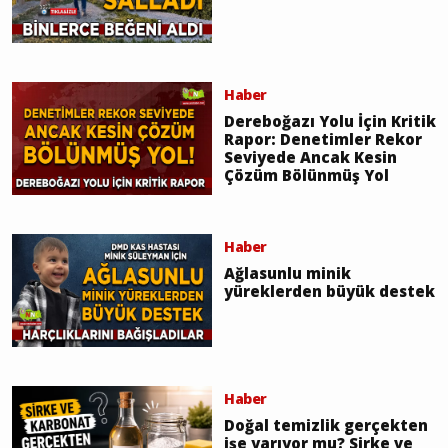
Haber
Dereboğazı Yolu İçin Kritik
Rapor: Denetimler Rekor
Seviyede Ancak Kesin
Çözüm Bölünmüş Yol
Haber
Ağlasunlu minik
yüreklerden büyük destek
Haber
Doğal temizlik gerçekten
işe yarıyor mu? Sirke ve