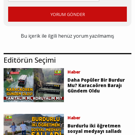
YORUM GÖNDER
Bu içerik ile ilgili henüz yorum yazılmamış
Editörün Seçimi
Haber
Daha Popüler Bir Burdur
Mu? Karacaören Barajı
Gündem Oldu
Haber
Burdurlu iki öğretmen
sosyal medyayı salladı