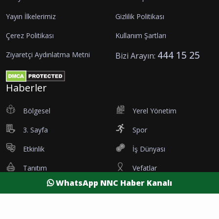
Yayın İlkelerimiz
Gizlilik Politikası
Çerez Politikası
Kullanım Şartları
444 15 25
Ziyaretçi Aydınlatma Metni
Bizi Arayın:
Haberler
Bölgesel
Yerel Yönetim
3. Sayfa
Spor
Etkinlik
İş Dünyası
Tanıtım
Vefatlar
WhatsApp NNC Haber Kanalı
Eleman İlanı
Sağlık
Dünya
Resmi Reklamlar