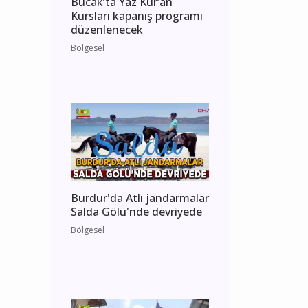
Bucak’ta Yaz Kur’an
Kursları kapanış programı
düzenlenecek
Bölgesel
Burdur'da Atlı jandarmalar
Salda Gölü'nde devriyede
Bölgesel