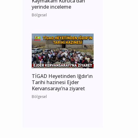
Kaymakam Kuruca’dan
yerinde inceleme
Bölgesel
TİGAD Heyetinden Iğdır’ın
Tarihi hazinesi Ejder
Kervansarayı’na ziyaret
Bölgesel