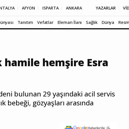
NTALYA
AFYON
ISPARTA
ANKARA
YAZARLAR
Vİ
Dünyası
Tanıtım
Vefatlar
Eleman İlanı
Sağlık
Dünya
Resm
k hamile hemşire Esra
deni bulunan 29 yaşındaki acil servis
ık bebeği, gözyaşları arasında