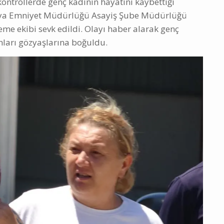
 kontrollerde genç kadının hayatını kaybettiği
alya Emniyet Müdürlüğü Asayiş Şube Müdürlüğü
leme ekibi sevk edildi. Olayı haber alarak genç
ınları gözyaşlarına boğuldu.