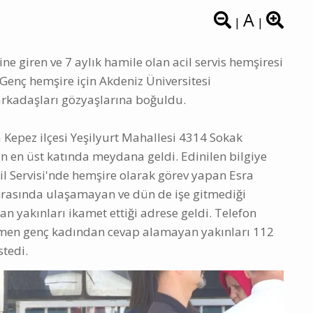
A
|
|
ne giren ve 7 aylık hamile olan acil servis hemşiresi
Genç hemşire için Akdeniz Üniversitesi
arkadaşları gözyaşlarına boğuldu.
 Kepez ilçesi Yeşilyurt Mahallesi 4314 Sokak
n en üst katında meydana geldi. Edinilen bilgiye
il Servisi'nde hemşire olarak görev yapan Esra
nrasında ulaşamayan ve dün de işe gitmediği
 yakınları ikamet ettiği adrese geldi. Telefon
ğmen genç kadından cevap alamayan yakınları 112
stedi.