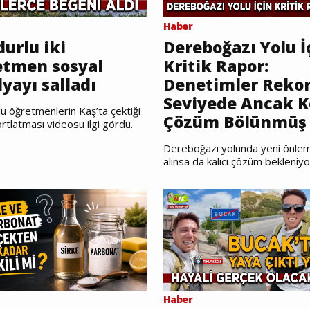
Haber
urlu iki
Dereboğazı Yolu İ
etmen sosyal
Kritik Rapor:
yayı salladı
Denetimler Reko
Seviyede Ancak K
u öğretmenlerin Kaş’ta çektiği
Çözüm Bölünmüş 
rtlatması videosu ilgi gördü.
Dereboğazı yolunda yeni önlem
alınsa da kalıcı çözüm bekleniyo
Haber