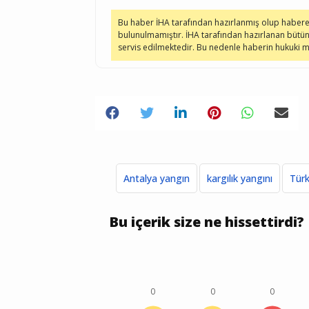
Bu haber İHA tarafından hazırlanmış olup haber
bulunulmamıştır. İHA tarafından hazırlanan bütün
servis edilmektedir. Bu nedenle haberin hukuki
Antalya yangın
kargılık yangını
Türk
Bu içerik size ne hissettirdi?
0
0
0