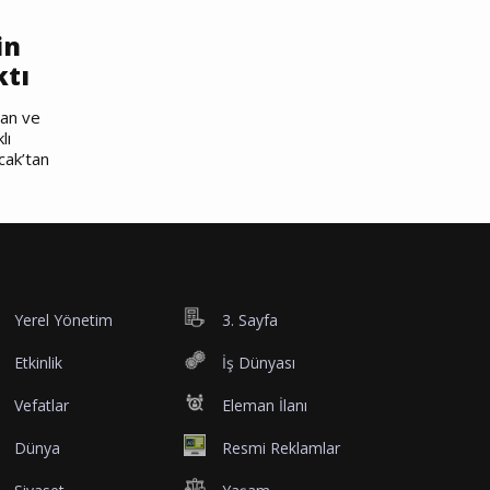
in
ktı
nan ve
lı
cak’tan
Yerel Yönetim
3. Sayfa
Etkinlik
İş Dünyası
Vefatlar
Eleman İlanı
Dünya
Resmi Reklamlar