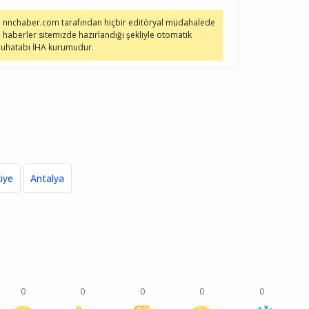
e nnchaber.com tarafından hiçbir editöryal müdahalede
 haberler sitemizde hazırlandığı şekliyle otomatik
 muhatabı İHA kurumudur.
iye
Antalya
0
0
0
0
0