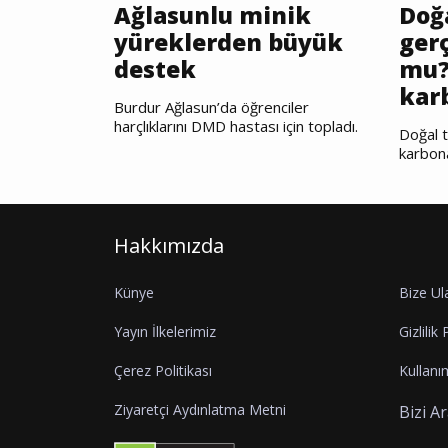
Ağlasunlu minik
Doğ
yüreklerden büyük
gerç
destek
mu?
kar
Burdur Ağlasun’da öğrenciler
harçlıklarını DMD hastası için topladı.
Doğal t
karbon
Hakkımızda
Künye
Bize Ul
Yayın İlkelerimiz
Gizlilik 
Çerez Politikası
Kullanım
Ziyaretçi Aydınlatma Metni
Bizi A