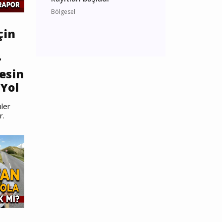
Bölgesel
çin
r
esin
Yol
ler
r.