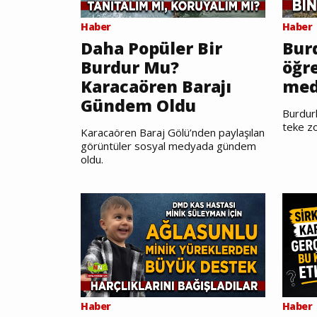
Haber
Haber
Daha Popüler Bir
Burd
Burdur Mu?
öğr
Karacaören Barajı
med
Gündem Oldu
Burdurl
teke zo
Karacaören Baraj Gölü’nden paylaşılan
görüntüler sosyal medyada gündem
oldu.
Haber
Haber