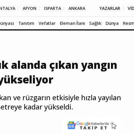
NTALYA
AFYON
ISPARTA
ANKARA
YAZARLAR
Vİ
Dünyası
Tanıtım
Vefatlar
Eleman İlanı
Sağlık
Dünya
Resm
ık alanda çıkan yangın
yükseliyor
kan ve rüzgarın etkisiyle hızla yayılan
etreye kadar yükseldi.