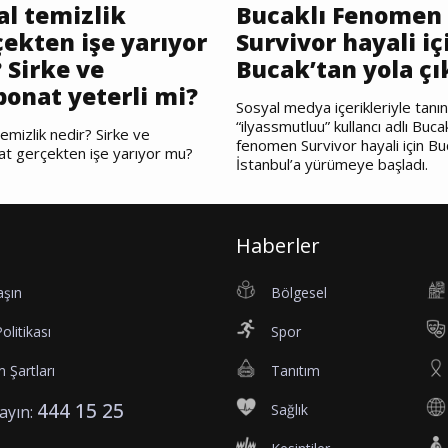
al temizlik
Bucaklı Fenomen
ekten işe yarıyor
Survivor hayali iç
 Sirke ve
Bucak’tan yola çı
bonat yeterli mi?
Sosyal medya içerikleriyle tanı
“ilyassmutluu” kullancı adlı Bucak
emizlik nedir? Sirke ve
fenomen Survivor hayali için Bu
at gerçekten işe yarıyor mu?
İstanbul’a yürümeye başladı.
Haberler
aşın
Bölgesel
Politikası
Spor
 Şartları
Tanıtım
444 15 25
Sağlık
rayın: