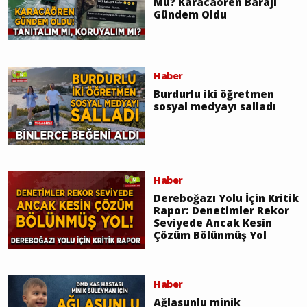
Mu? Karacaören Barajı
Gündem Oldu
Haber
Burdurlu iki öğretmen
sosyal medyayı salladı
Haber
Dereboğazı Yolu İçin Kritik
Rapor: Denetimler Rekor
Seviyede Ancak Kesin
Çözüm Bölünmüş Yol
Haber
Ağlasunlu minik