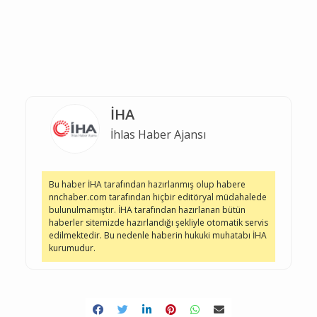
İHA
İhlas Haber Ajansı
Bu haber İHA tarafından hazırlanmış olup habere
nnchaber.com tarafından hiçbir editöryal müdahalede
bulunulmamıştır. İHA tarafından hazırlanan bütün
haberler sitemizde hazırlandığı şekliyle otomatik servis
edilmektedir. Bu nedenle haberin hukuki muhatabı İHA
kurumudur.