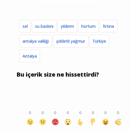
sel
su baskını
yıldırım
hortum
fırtına
antalya valiliği
şiddetli yağmur
Türkiye
Antalya
Bu içerik size ne hissettirdi?
0
0
0
0
0
0
0
0