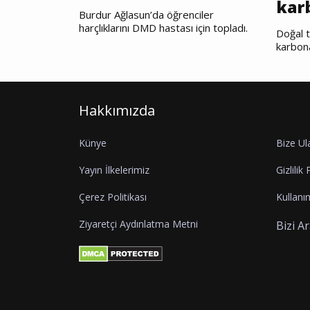
kar
Burdur Ağlasun’da öğrenciler
harçlıklarını DMD hastası için topladı.
Doğal t
karbon
Hakkımızda
Künye
Bize Ul
Yayın İlkelerimiz
Gizlilik 
Çerez Politikası
Kullanım
Ziyaretçi Aydınlatma Metni
Bizi A