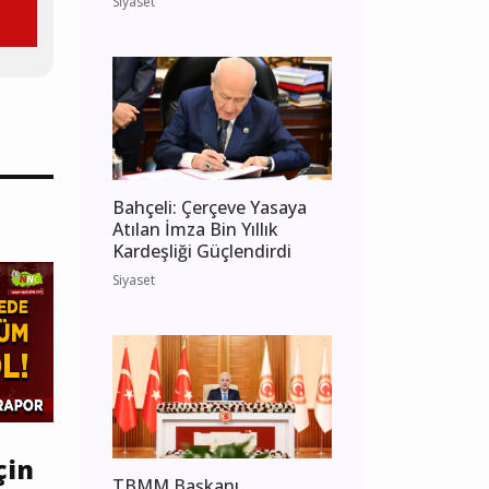
Siyaset
Bahçeli: Çerçeve Yasaya
Atılan İmza Bin Yıllık
Kardeşliği Güçlendirdi
Siyaset
çin
TBMM Başkanı