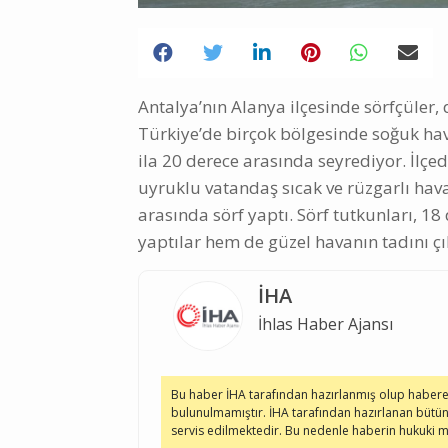
Antalya’nın Alanya ilçesinde sörfçüler, 
Türkiye’de birçok bölgesinde soğuk hava
ila 20 derece arasında seyrediyor. İlç
uyruklu vatandaş sıcak ve rüzgarlı havay
arasında sörf yaptı. Sörf tutkunları, 1
yaptılar hem de güzel havanın tadını çı
İHA
İhlas Haber Ajansı
Bu haber İHA tarafından hazırlanmış olup haber
bulunulmamıştır. İHA tarafından hazırlanan bütün
servis edilmektedir. Bu nedenle haberin hukuki