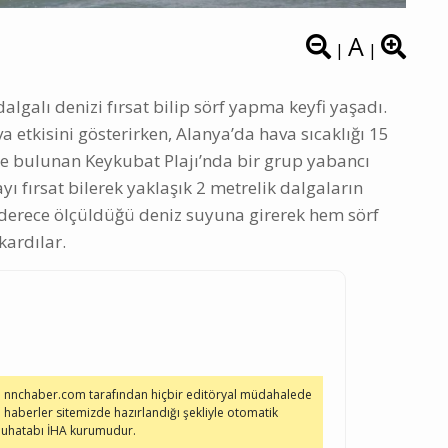
A
|
|
dalgalı denizi fırsat bilip sörf yapma keyfi yaşadı.
 etkisini gösterirken, Alanya’da hava sıcaklığı 15
ede bulunan Keykubat Plajı’nda bir grup yabancı
ı fırsat bilerek yaklaşık 2 metrelik dalgaların
8 derece ölçüldüğü deniz suyuna girerek hem sörf
kardılar.
e nnchaber.com tarafından hiçbir editöryal müdahalede
 haberler sitemizde hazırlandığı şekliyle otomatik
 muhatabı İHA kurumudur.