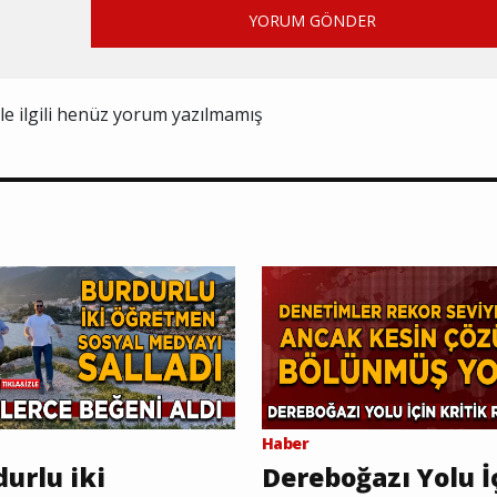
YORUM GÖNDER
ile ilgili henüz yorum yazılmamış
Haber
urlu iki
Dereboğazı Yolu İ