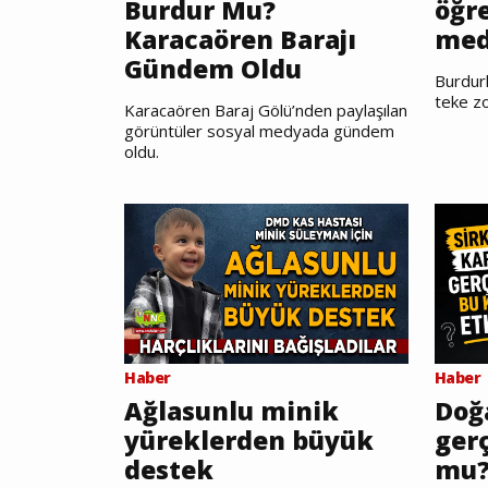
Burdur Mu?
öğr
Karacaören Barajı
med
Gündem Oldu
Burdurl
teke zo
Karacaören Baraj Gölü’nden paylaşılan
görüntüler sosyal medyada gündem
oldu.
Haber
Haber
Ağlasunlu minik
Doğ
yüreklerden büyük
gerç
destek
mu?