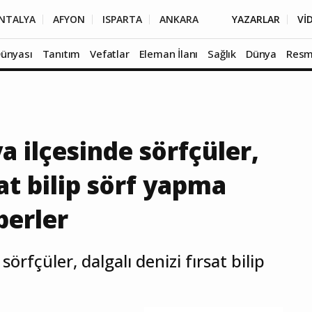
NTALYA
AFYON
ISPARTA
ANKARA
YAZARLAR
Vİ
Dünyası
Tanıtım
Vefatlar
Eleman İlanı
Sağlık
Dünya
Resm
a ilçesinde sörfçüler,
sat bilip sörf yapma
berler
örfçüler, dalgalı denizi fırsat bilip