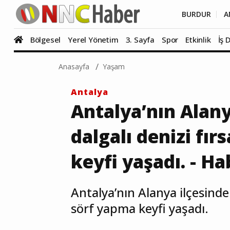
BURDUR
A
Bölgesel
Yerel Yönetim
3. Sayfa
Spor
Etkinlik
İş 
Anasayfa
Yaşam
Antalya
Antalya’nın Alany
dalgalı denizi fır
keyfi yaşadı. - Ha
Antalya’nın Alanya ilçesinde s
sörf yapma keyfi yaşadı.