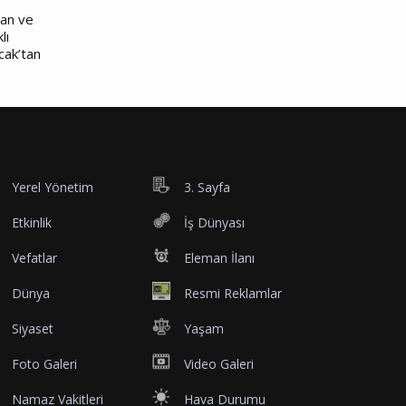
nan ve
lı
cak’tan
Yerel Yönetim
3. Sayfa
Etkinlik
İş Dünyası
Vefatlar
Eleman İlanı
Dünya
Resmi Reklamlar
Siyaset
Yaşam
Foto Galeri
Video Galeri
Namaz Vakitleri
Hava Durumu