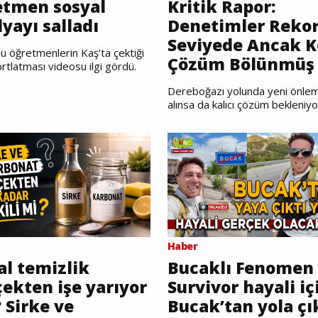
etmen sosyal
Kritik Rapor:
yayı salladı
Denetimler Reko
Seviyede Ancak K
u öğretmenlerin Kaş’ta çektiği
Çözüm Bölünmüş 
rtlatması videosu ilgi gördü.
Dereboğazı yolunda yeni önlem
alınsa da kalıcı çözüm bekleniyo
Haber
al temizlik
Bucaklı Fenomen
ekten işe yarıyor
Survivor hayali iç
 Sirke ve
Bucak’tan yola çı