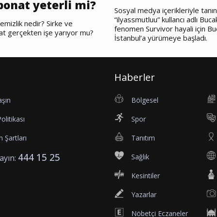
bonat yeterli mi?
Sosyal medya içerikleriyle tanı
“ilyassmutluu” kullancı adlı Bucak
emizlik nedir? Sirke ve
fenomen Survivor hayali için Bu
at gerçekten işe yarıyor mu?
İstanbul’a yürümeye başladı.
Haberler
aşın
Bölgesel
Politikası
Spor
 Şartları
Tanıtım
444 15 25
Sağlık
rayın:
Kesintiler
Yazarlar
Nöbetçi Eczaneler