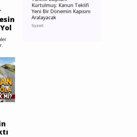
Kurtulmuş: Kanun Teklifi
r
Yeni Bir Dönemin Kapısını
Aralayacak
esin
Yol
Siyaset
ler
r.
in
ktı