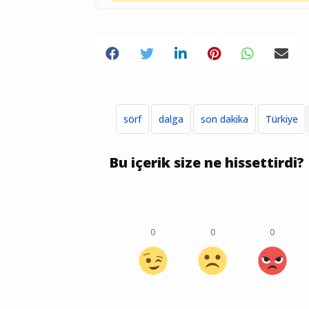
sörf
dalga
son dakika
Türkiye
Bu içerik size ne hissettirdi?
0
0
0