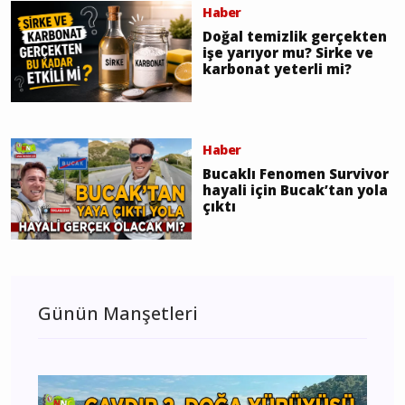
Haber
Doğal temizlik gerçekten
işe yarıyor mu? Sirke ve
karbonat yeterli mi?
Haber
Bucaklı Fenomen Survivor
hayali için Bucak’tan yola
çıktı
Günün Manşetleri