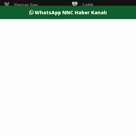
Eleman İlanı
Sağlık
WhatsApp NNC Haber Kanalı
Dünya
Resmi Reklamlar
Kesintiler
Siyaset
Yaşam
Yazarlar
Foto Galeri
Video Galeri
Nöbetçi Eczaneler
Namaz Vakitleri
Hava Durumu
Şehirler
Burdur Son Dakika
Antalya Son Dakika
Afyon Son Dakika
Isparta Son Dakika
Denizli Son Dakika