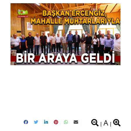
A
|
|