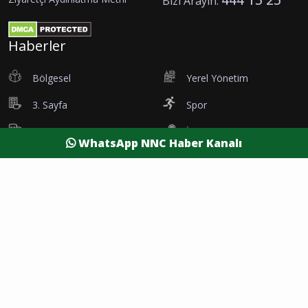
Bizi Arayın:
Haberler
Bölgesel
Yerel Yönetim
3. Sayfa
Spor
Etkinlik
İş Dünyası
WhatsApp NNC Haber Kanalı
Tanıtım
Vefatlar
Eleman İlanı
Sağlık
Dünya
Resmi Reklamlar
Kesintiler
Siyaset
Yaşam
Yazarlar
Foto Galeri
Video Galeri