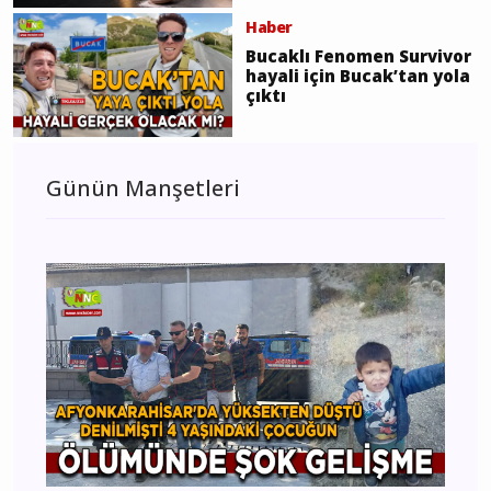
Haber
Bucaklı Fenomen Survivor
hayali için Bucak’tan yola
çıktı
Günün Manşetleri