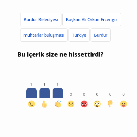
Burdur Belediyesi
Başkan Ali Orkun Ercengiz
muhtarlar buluşması
Türkiye
Burdur
Bu içerik size ne hissettirdi?
1
1
1
0
0
0
0
0