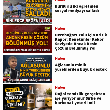
Burdurlu iki öğretmen
sosyal medyayı salladı
Haber
Dereboğazı Yolu İçin Kritik
Rapor: Denetimler Rekor
Seviyede Ancak Kesin
Çözüm Bölünmüş Yol
Haber
Ağlasunlu minik
yüreklerden büyük destek
Haber
Doğal temizlik gerçekten
işe yarıyor mu? Sirke ve
karbonat yeterli mi?