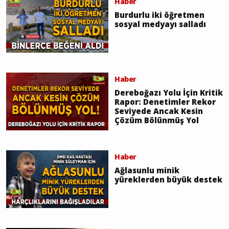
Haber
Burdurlu iki öğretmen
sosyal medyayı salladı
Haber
Dereboğazı Yolu İçin Kritik
Rapor: Denetimler Rekor
Seviyede Ancak Kesin
Çözüm Bölünmüş Yol
Haber
Ağlasunlu minik
yüreklerden büyük destek