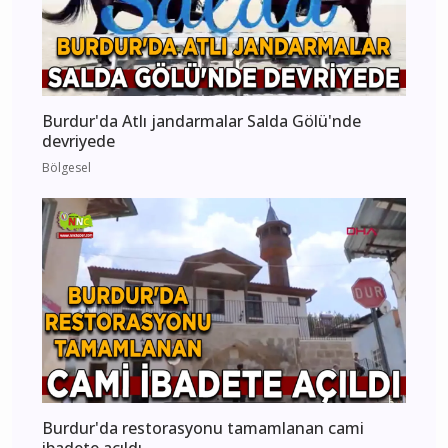
Burdur'da Atlı jandarmalar Salda Gölü'nde
devriyede
Bölgesel
Burdur'da restorasyonu tamamlanan cami