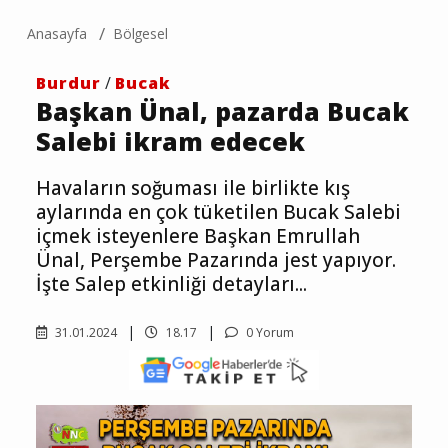
Anasayfa
Bölgesel
Burdur
/
Bucak
Başkan Ünal, pazarda Bucak
Salebi ikram edecek
Havaların soğuması ile birlikte kış
aylarında en çok tüketilen Bucak Salebi
içmek isteyenlere Başkan Emrullah
Ünal, Perşembe Pazarında jest yapıyor.
İşte Salep etkinliği detayları...
31.01.2024
18.17
0 Yorum