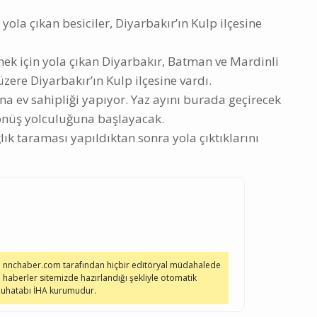
ola çıkan besiciler, Diyarbakır’ın Kulp ilçesine
mek için yola çıkan Diyarbakır, Batman ve Mardinli
zere Diyarbakır’ın Kulp ilçesine vardı.
ana ev sahipliği yapıyor. Yaz ayını burada geçirecek
 dönüş yolculuğuna başlayacak.
ğlık taraması yapıldıktan sonra yola çıktıklarını
e nnchaber.com tarafından hiçbir editöryal müdahalede
 haberler sitemizde hazırlandığı şekliyle otomatik
 muhatabı İHA kurumudur.