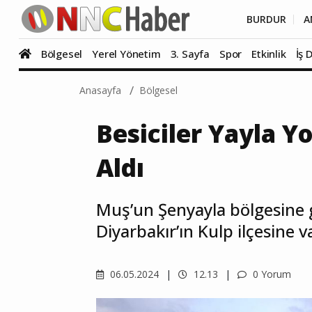
BURDUR
A
Bölgesel
Yerel Yönetim
3. Sayfa
Spor
Etkinlik
İş 
Anasayfa
Bölgesel
Besiciler Yayla Y
Aldı
Muş’un Şenyayla bölgesine gi
Diyarbakır’ın Kulp ilçesine v
06.05.2024
12.13
0 Yorum