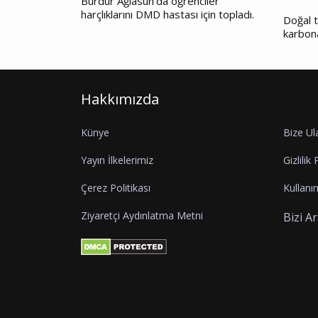
Burdur Ağlasun’da öğrenciler
harçlıklarını DMD hastası için topladı.
Doğal t
karbon
Hakkımızda
Künye
Bize Ul
Yayın İlkelerimiz
Gizlilik 
Çerez Politikası
Kullanım
Ziyaretçi Aydınlatma Metni
Bizi A