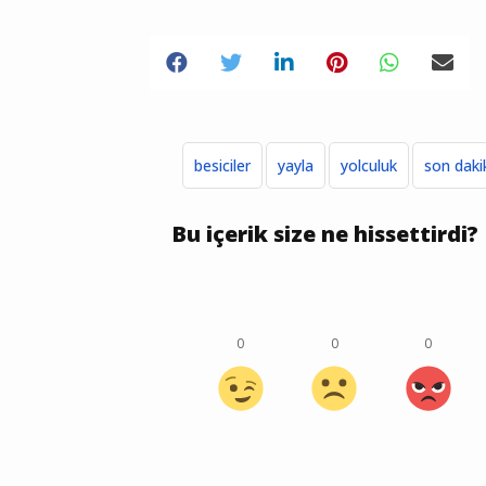
besiciler
yayla
yolculuk
son daki
Bu içerik size ne hissettirdi?
0
0
0