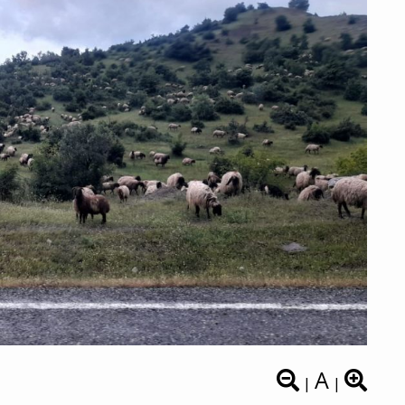
A
|
|