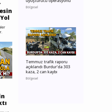
uyuşturucu operasyonu
r
Bölgesel
esin
Yol
ler
r.
Temmuz trafik raporu
açıklandı Burdur'da 303
kaza, 2 can kaybı
Bölgesel
in
ktı