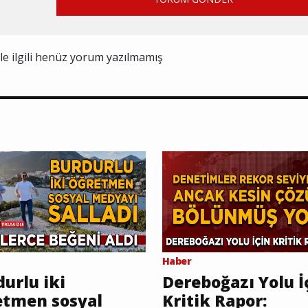
ile ilgili henüz yorum yazılmamış
Haber
urlu iki
Dereboğazı Yolu İ
etmen sosyal
Kritik Rapor: