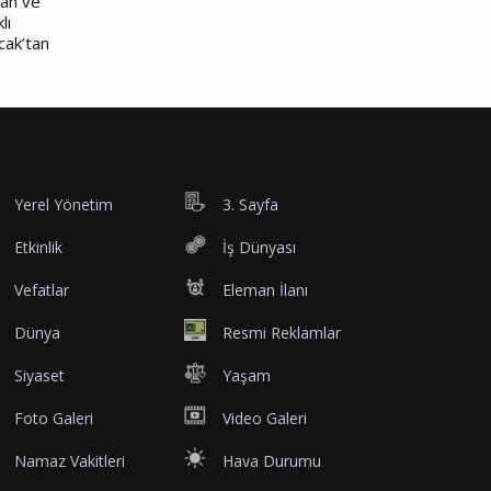
nan ve
lı
cak’tan
Yerel Yönetim
3. Sayfa
Etkinlik
İş Dünyası
Vefatlar
Eleman İlanı
Dünya
Resmi Reklamlar
Siyaset
Yaşam
Foto Galeri
Video Galeri
Namaz Vakitleri
Hava Durumu