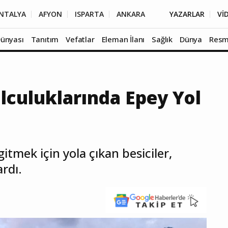
NTALYA
AFYON
ISPARTA
ANKARA
YAZARLAR
Vİ
Dünyası
Tanıtım
Vefatlar
Eleman İlanı
Sağlık
Dünya
Resm
olculuklarında Epey Yol
tmek için yola çıkan besiciler,
ardı.