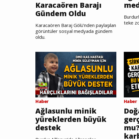
Karacaören Barajı
med
Gündem Oldu
Burdurl
teke zo
Karacaören Baraj Gölü’nden paylaşılan
görüntüler sosyal medyada gündem
oldu.
Haber
Haber
Ağlasunlu minik
Doğ
yüreklerden büyük
gerç
destek
mu?
kar