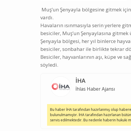
Muş’un Şenyayla bölgesine gitmek için y
vardı.
Havaların ısınmasıyla serin yerlere git
besiciler, Muş’un Şenyaylasına gitmek ü
Şenyayla bölgesi, her yıl binlerce hayv
besiciler, sonbahar ile birlikte tekrar
Besiciler, hayvanlarının aşı, küpe ve sa
söyledi.
İHA
İhlas Haber Ajansı
Bu haber İHA tarafından hazırlanmış olup haber
bulunulmamıştır. İHA tarafından hazırlanan bütün
servis edilmektedir. Bu nedenle haberin hukuki