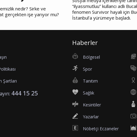
Sosyal medya içerikleriyle tanı
“ilyassmutluu” kullancı adlı Bucak
emizlik nedir? Sirke ve
fenomen Survivor hayali için Bu
at gerçekten işe yarıyor mu?
İstanbul’a yürümeye başladı.
Haberler
aşın
Bölgesel
Politikası
Spor
 Şartları
Tanıtım
444 15 25
Sağlık
rayın:
Kesintiler
Yazarlar
Nöbetçi Eczaneler