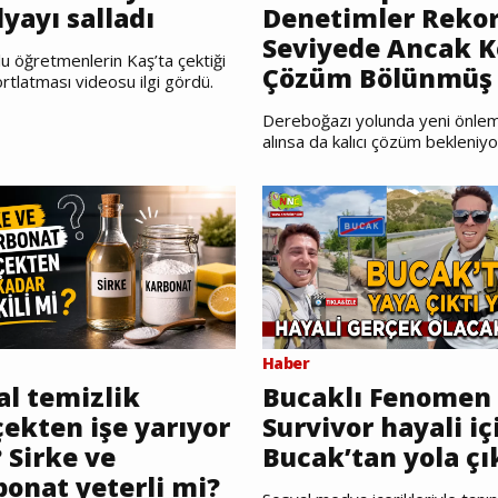
yayı salladı
Denetimler Reko
Seviyede Ancak K
u öğretmenlerin Kaş’ta çektiği
Çözüm Bölünmüş 
rtlatması videosu ilgi gördü.
Dereboğazı yolunda yeni önlem
alınsa da kalıcı çözüm bekleniyo
Haber
al temizlik
Bucaklı Fenomen
ekten işe yarıyor
Survivor hayali iç
 Sirke ve
Bucak’tan yola çı
bonat yeterli mi?