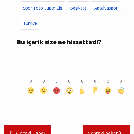
Spor Toto Süper Lig
Beşiktaş
Antalyaspor
Türkiye
Bu içerik size ne hissettirdi?
0
0
0
0
0
0
0
0
Önceki Haber
Sonraki haber