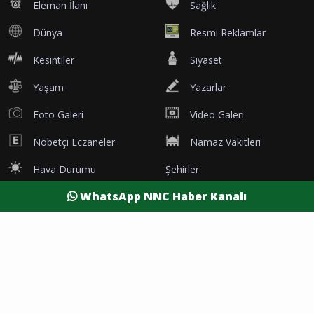
Eleman İlanı
Sağlık
Dünya
Resmi Reklamlar
Kesintiler
Siyaset
Yaşam
Yazarlar
Foto Galeri
Video Galeri
Nöbetçi Eczaneler
Namaz Vakitleri
Hava Durumu
Şehirler
WhatsApp NNC Haber Kanalı
Burdur Son Dakika
Antalya Son Dakika
Afyon Son Dakika
Isparta Son Dakika
Denizli Son Dakika