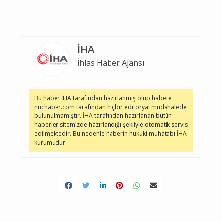
İHA
İhlas Haber Ajansı
Bu haber İHA tarafından hazırlanmış olup habere
nnchaber.com tarafından hiçbir editöryal müdahalede
bulunulmamıştır. İHA tarafından hazırlanan bütün
haberler sitemizde hazırlandığı şekliyle otomatik servis
edilmektedir. Bu nedenle haberin hukuki muhatabı İHA
kurumudur.