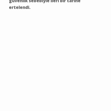
güvenlik sebebiyle ileri bir tarihe
ertelendi.