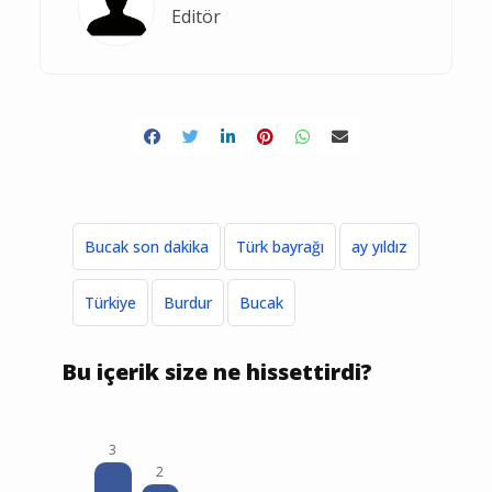
Editör
Bucak son dakika
Türk bayrağı
ay yıldız
Türkiye
Burdur
Bucak
Bu içerik size ne hissettirdi?
3
2