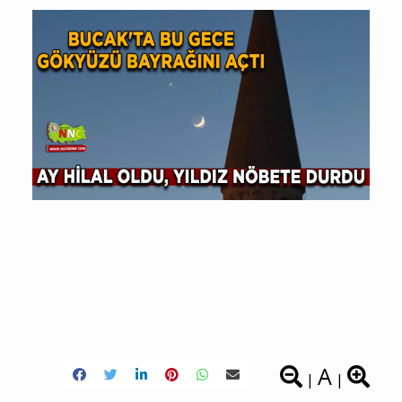
A
|
|