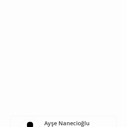
Ayşe Nanecioğlu