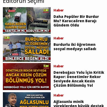
Editörün Seçimi
Haber
Daha Popüler Bir Burdur
Mu? Karacaören Barajı
Gündem Oldu
Haber
Burdurlu iki öğretmen
sosyal medyayı salladı
Haber
Dereboğazı Yolu İçin Kritik
Rapor: Denetimler Rekor
Seviyede Ancak Kesin
Çözüm Bölünmüş Yol
Haber
Ağlasunlu minik
yüreklerden büyük destek