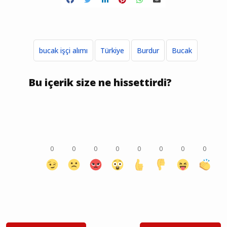
bucak işçi alımı
Türkiye
Burdur
Bucak
Bu içerik size ne hissettirdi?
0
0
0
0
0
0
0
0