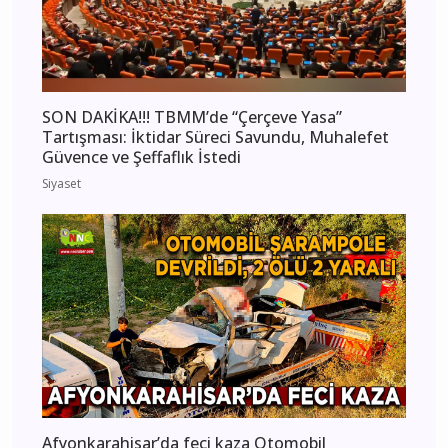
SON DAKİKA!!! TBMM’de “Çerçeve Yasa”
Tartışması: İktidar Süreci Savundu, Muhalefet
Güvence ve Şeffaflık İstedi
Siyaset
Afyonkarahisar’da feci kaza Otomobil