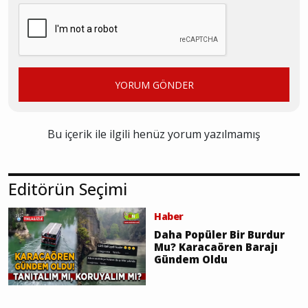
YORUM GÖNDER
Bu içerik ile ilgili henüz yorum yazılmamış
Editörün Seçimi
Haber
Daha Popüler Bir Burdur
Mu? Karacaören Barajı
Gündem Oldu