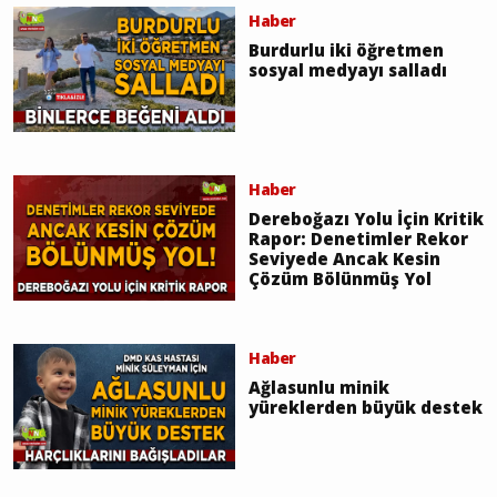
Haber
Burdurlu iki öğretmen
sosyal medyayı salladı
Haber
Dereboğazı Yolu İçin Kritik
Rapor: Denetimler Rekor
Seviyede Ancak Kesin
Çözüm Bölünmüş Yol
Haber
Ağlasunlu minik
yüreklerden büyük destek