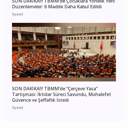
SON DAKİKA!!! TBMM’de Çocuklara Yönelik Yeni
Düzenlemeler: 6 Madde Daha Kabul Edildi
Siyaset
SON DAKİKA!!! TBMM’de “Çerçeve Yasa”
Tartışması: İktidar Süreci Savundu, Muhalefet
Güvence ve Şeffaflık İstedi
Siyaset