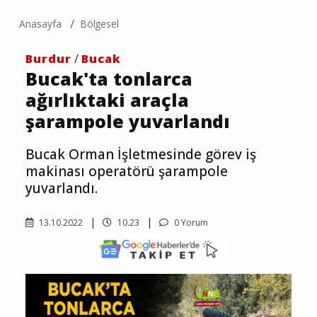
Anasayfa
Bölgesel
Burdur
/
Bucak
Bucak'ta tonlarca
ağırlıktaki araçla
şarampole yuvarlandı
Bucak Orman İşletmesinde görev iş
makinası operatörü şarampole
yuvarlandı.
13.10.2022
10.23
0 Yorum