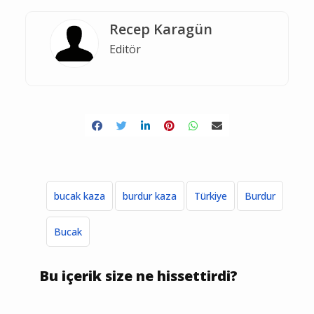
Recep Karagün
Editör
bucak kaza
burdur kaza
Türkiye
Burdur
Bucak
Bu içerik size ne hissettirdi?