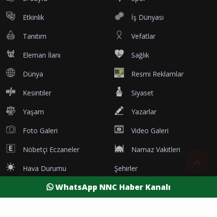
Etkinlik
İş Dünyası
Tanıtım
Vefatlar
Eleman İlanı
Sağlık
Dünya
Resmi Reklamlar
Kesintiler
Siyaset
Yaşam
Yazarlar
Foto Galeri
Video Galeri
Nöbetçi Eczaneler
Namaz Vakitleri
Hava Durumu
Şehirler
WhatsApp NNC Haber Kanalı
Burdur Son Dakika
Antalya Son Dakika
Afyon Son Dakika
Isparta Son Dakika