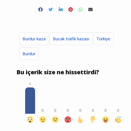
Burdur kaza
Bucak trafik kazası
Türkiye
Burdur
Bu içerik size ne hissettirdi?
1
0
0
0
0
0
0
0