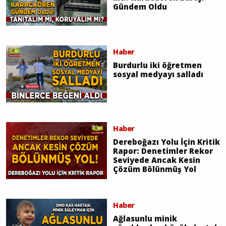
Gündem Oldu
Haber
Burdurlu iki öğretmen
sosyal medyayı salladı
Haber
Dereboğazı Yolu İçin Kritik
Rapor: Denetimler Rekor
Seviyede Ancak Kesin
Çözüm Bölünmüş Yol
Haber
Ağlasunlu minik