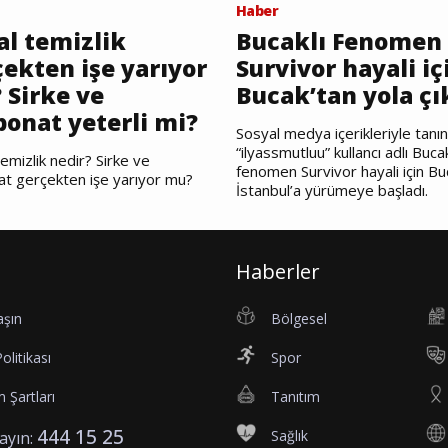
Haber
al temizlik
Bucaklı Fenomen
ekten işe yarıyor
Survivor hayali iç
 Sirke ve
Bucak’tan yola çı
bonat yeterli mi?
Sosyal medya içerikleriyle tanı
“ilyassmutluu” kullancı adlı Bucak
emizlik nedir? Sirke ve
fenomen Survivor hayali için Bu
at gerçekten işe yarıyor mu?
İstanbul’a yürümeye başladı.
Haberler
aşın
Bölgesel
Politikası
Spor
 Şartları
Tanıtım
444 15 25
Sağlık
rayın: