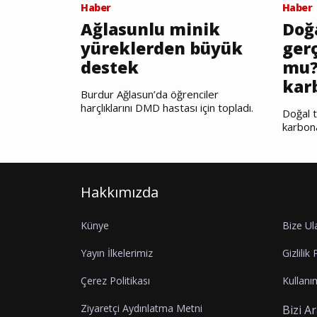
Haber
Haber
Ağlasunlu minik
Doğ
yüreklerden büyük
gerç
destek
mu?
kar
Burdur Ağlasun’da öğrenciler
harçlıklarını DMD hastası için topladı.
Doğal t
karbon
Hakkımızda
Künye
Bize Ul
Yayın İlkelerimiz
Gizlilik 
Çerez Politikası
Kullanım
Ziyaretçi Aydınlatma Metni
Bizi A