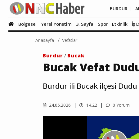
BURDUR
A
Bölgesel
Yerel Yönetim
3. Sayfa
Spor
Etkinlik
İş 
Anasayfa
Vefatlar
Burdur
/
Bucak
Bucak Vefat Dud
Burdur ili Bucak ilçesi Dudu
24.05.2026
14.22
0 Yorum