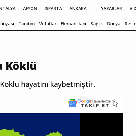
NTALYA
AFYON
ISPARTA
ANKARA
YAZARLAR
Vİ
Dünyası
Tanıtım
Vefatlar
Eleman İlanı
Sağlık
Dünya
Resm
u Köklü
 Köklü hayatını kaybetmiştir.