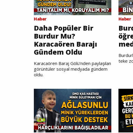
Haber
Haber
Daha Popüler Bir
Burd
Burdur Mu?
öğr
Karacaören Barajı
med
Gündem Oldu
Burdurl
teke zo
Karacaören Baraj Gölü’nden paylaşılan
görüntüler sosyal medyada gündem
oldu.