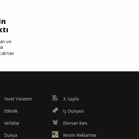
in
ktı
nan ve
lı
cak’tan
Yerel Yönetim
3. Sayfa
Etkinlik
İş Dünyası
Vefatlar
Eleman İlanı
Dünya
Resmi Reklamlar