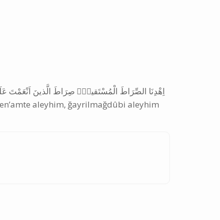
اِهْدِنَا الصِّرَاطَ الْمُسْتَقيمَۙ صِرَاطَ الَّذينَ اَنْعَمْتَ عَلَيْهِمْۙ
e en’amte aleyhim, ğayrilmağdûbi aleyhim