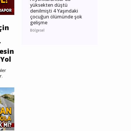
yüksekten düştü
denilmişti 4 Yaşındaki
çocuğun ölümünde şok
gelişme
çin
Bölgesel
r
esin
Yol
ler
r.