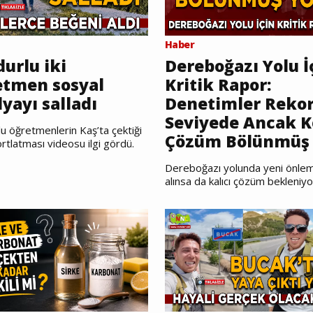
Haber
urlu iki
Dereboğazı Yolu İ
etmen sosyal
Kritik Rapor:
yayı salladı
Denetimler Reko
Seviyede Ancak K
u öğretmenlerin Kaş’ta çektiği
Çözüm Bölünmüş 
rtlatması videosu ilgi gördü.
Dereboğazı yolunda yeni önlem
alınsa da kalıcı çözüm bekleniyo