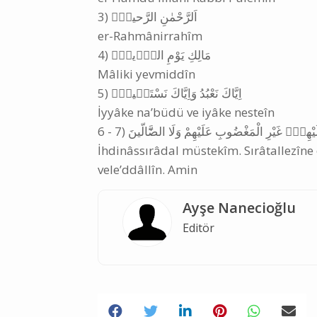
‎3) اَلرَّحْمٰنِ الرَّحيمِۙ
er-Rahmânirrahîm
‎4) مَالِكِ يَوْمِ الدّ۪ينِۜ
Mâliki yevmiddîn
‎5) اِيَّاكَ نَعْبُدُ وَاِيَّاكَ نَسْتَع۪ينُۜ
İyyâke na’büdü ve iyâke nesteîn
‎6 - 7)  غَيْرِ الْمَغْضُوبِ عَلَيْهِمْ وَلَا الضَّٓالّينَ
İhdinâssırâdal müstekîm. Sırâtallezîn
vele’ddâllîn. Amin
Ayşe Nanecioğlu
Editör