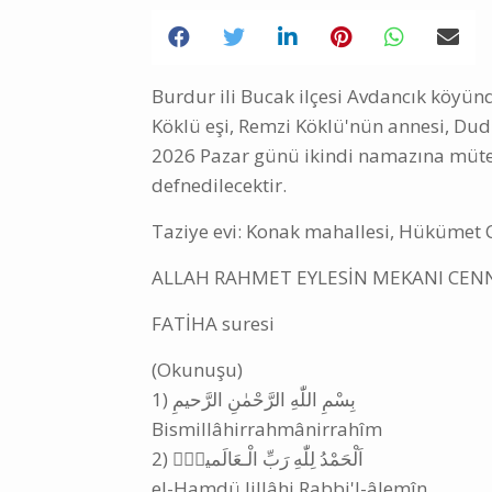
Burdur ili Bucak ilçesi Avdancık köy
Köklü eşi, Remzi Köklü'nün annesi, Dud
2026 Pazar günü ikindi namazına mütea
defnedilecektir.
Taziye evi: Konak mahallesi, Hükümet 
ALLAH RAHMET EYLESİN MEKANI CEN
FATİHA suresi
(Okunuşu)
‎1) بِسْمِ اللّٰهِ الرَّحْمٰنِ الرَّحيمِ
Bismillâhirrahmânirrahîm
‎2) اَلْحَمْدُ لِلّٰهِ رَبِّ الْـعَالَمينَۙ
el-Hamdü lillâhi Rabbi'l-âlemîn