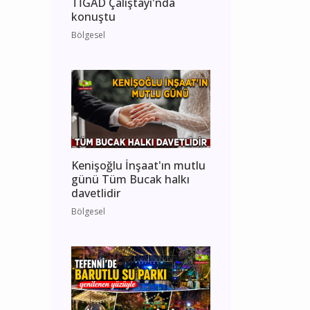
TİGAD Çalıştayı'nda
konuştu
Bölgesel
Kenişoğlu İnşaat'ın mutlu
günü Tüm Bucak halkı
davetlidir
Bölgesel