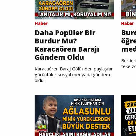
Haber
Haber
Daha Popüler Bir
Burd
Burdur Mu?
öğr
Karacaören Barajı
med
Gündem Oldu
Burdurl
teke zo
Karacaören Baraj Gölü’nden paylaşılan
görüntüler sosyal medyada gündem
oldu.