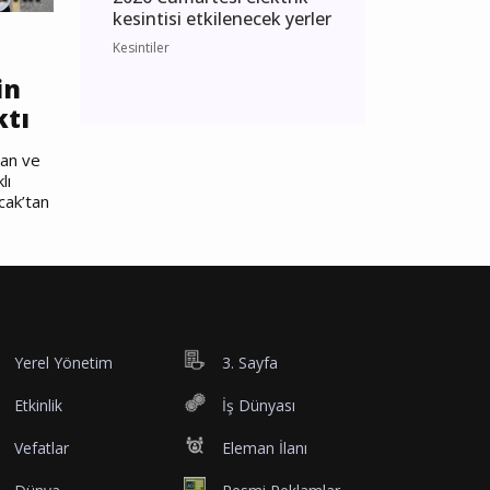
kesintisi etkilenecek yerler
Kesintiler
in
ktı
nan ve
lı
cak’tan
Yerel Yönetim
3. Sayfa
Etkinlik
İş Dünyası
Vefatlar
Eleman İlanı