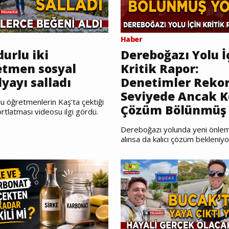
Haber
urlu iki
Dereboğazı Yolu İ
etmen sosyal
Kritik Rapor:
yayı salladı
Denetimler Reko
Seviyede Ancak K
u öğretmenlerin Kaş’ta çektiği
Çözüm Bölünmüş 
rtlatması videosu ilgi gördü.
Dereboğazı yolunda yeni önlem
alınsa da kalıcı çözüm bekleniyo