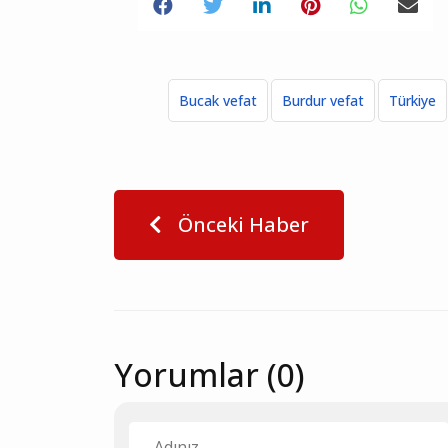
Bucak vefat
Burdur vefat
Türkiye
Önceki Haber
Yorumlar (0)