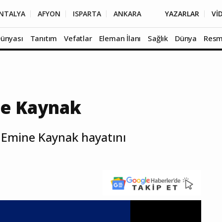
NTALYA
AFYON
ISPARTA
ANKARA
YAZARLAR
Vİ
Dünyası
Tanıtım
Vefatlar
Eleman İlanı
Sağlık
Dünya
Resm
ne Kaynak
 Emine Kaynak hayatını