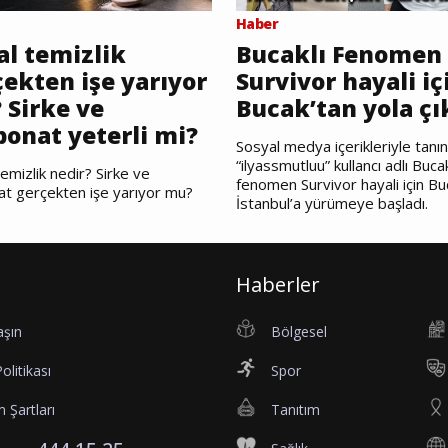
Haber
al temizlik
Bucaklı Fenomen
ekten işe yarıyor
Survivor hayali iç
 Sirke ve
Bucak’tan yola çı
bonat yeterli mi?
Sosyal medya içerikleriyle tanı
“ilyassmutluu” kullancı adlı Bucak
emizlik nedir? Sirke ve
fenomen Survivor hayali için Bu
at gerçekten işe yarıyor mu?
İstanbul’a yürümeye başladı.
Haberler
aşın
Bölgesel
Politikası
Spor
 Şartları
Tanıtım