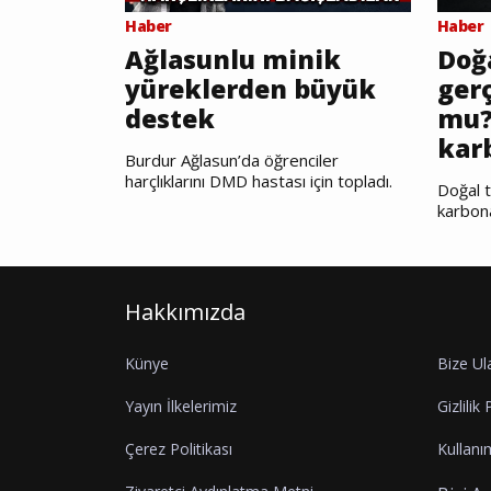
Haber
Haber
Ağlasunlu minik
Doğ
yüreklerden büyük
gerç
destek
mu?
kar
Burdur Ağlasun’da öğrenciler
harçlıklarını DMD hastası için topladı.
Doğal t
karbon
Hakkımızda
Künye
Bize Ul
Yayın İlkelerimiz
Gizlilik 
Çerez Politikası
Kullanım