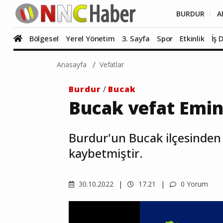
BURDUR
A
Bölgesel
Yerel Yönetim
3. Sayfa
Spor
Etkinlik
İş 
Anasayfa
Vefatlar
Burdur
/
Bucak
Bucak vefat Emi
Burdur'un Bucak ilçesinden
kaybetmiştir.
30.10.2022
17.21
0 Yorum