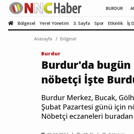
BURDUR
A
Bölgesel
Yerel Yönetim
3. Sayfa
Spor
Etkinlik
İş 
Anasayfa
Bölgesel
Burdur
Burdur'da bugün 
nöbetçi İşte Burd
Burdur Merkez, Bucak, Gölhi
Şubat Pazartesi günü için nöb
Nöbetçi eczaneleri buradan t