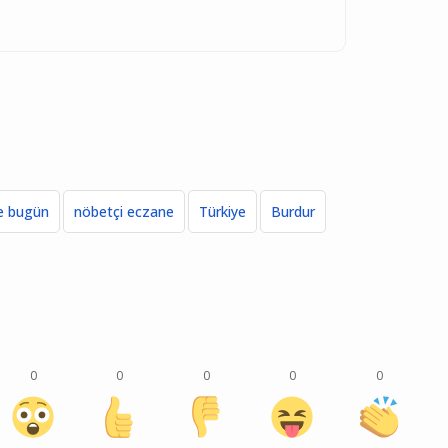
e bugün
nöbetçi eczane
Türkiye
Burdur
0
0
0
0
0