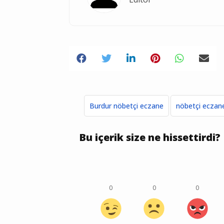
Burdur nöbetçi eczane
nöbetçi eczan
Bu içerik size ne hissettirdi?
0
0
0