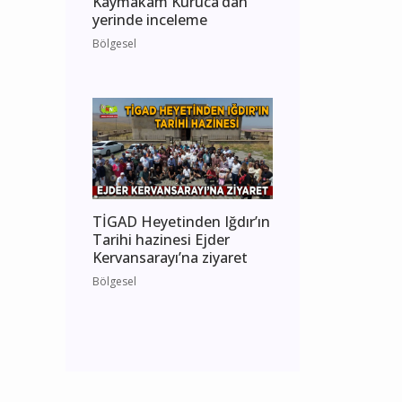
Kaymakam Kuruca’dan
yerinde inceleme
Bölgesel
TİGAD Heyetinden Iğdır’ın
Tarihi hazinesi Ejder
Kervansarayı’na ziyaret
Bölgesel