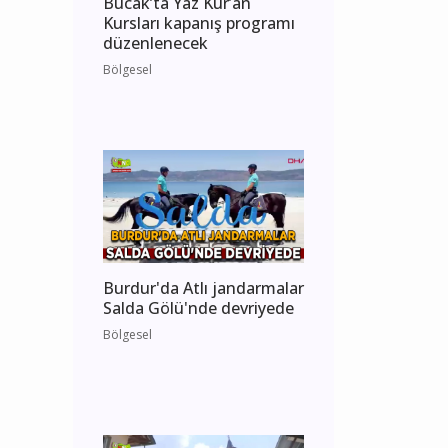
Bucak’ta Yaz Kur’an
Kursları kapanış programı
düzenlenecek
Bölgesel
Burdur'da Atlı jandarmalar
Salda Gölü'nde devriyede
Bölgesel