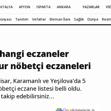
NTALYA
AFYON
ISPARTA
ANKARA
YAZARLAR
Vİ
Dünyası
Tanıtım
Vefatlar
Eleman İlanı
Sağlık
Dünya
Resm
hangi eczaneler
ur nöbetçi eczaneleri
sar, Karamanlı ve Yeşilova'da 5
etçi eczane listesi belli oldu.
akip edebilirsiniz...