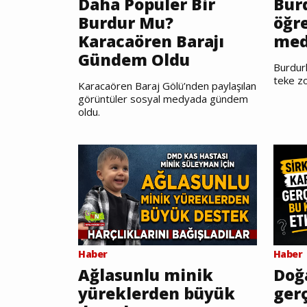
Daha Popüler Bir
Burd
Burdur Mu?
öğr
Karacaören Barajı
med
Gündem Oldu
Burdurl
teke zo
Karacaören Baraj Gölü’nden paylaşılan
görüntüler sosyal medyada gündem
oldu.
Haber
Haber
Ağlasunlu minik
Doğ
yüreklerden büyük
gerç