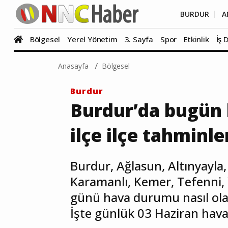
BURDUR
A
Bölgesel
Yerel Yönetim
3. Sayfa
Spor
Etkinlik
İş 
Anasayfa
Bölgesel
Burdur
Burdur’da bugün h
ilçe ilçe tahminle
Burdur, Ağlasun, Altınyayla, 
Karamanlı, Kemer, Tefenni,
günü hava durumu nasıl olac
İşte günlük 03 Haziran ha