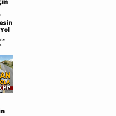
çin
r
esin
Yol
ler
r.
in