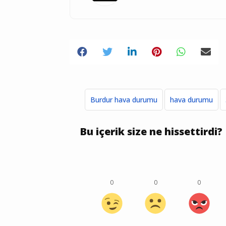
Burdur hava durumu
hava durumu
Bu içerik size ne hissettirdi?
0
0
0