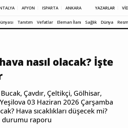
NTALYA
AFYON
ISPARTA
ANKARA
YAZARLAR
Vİ
Dünyası
Tanıtım
Vefatlar
Eleman İlanı
Sağlık
Dünya
Resm
ava nasıl olacak? İşte
r
Bucak, Çavdır, Çeltikçi, Gölhisar,
 Yeşilova 03 Haziran 2026 Çarşamba
ak? Hava sıcaklıkları düşecek mi?
va durumu raporu