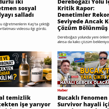
urlu iki
Dereboğazı Yolu İ
etmen sosyal
Kritik Rapor:
yayı salladı
Denetimler Reko
Seviyede Ancak K
u öğretmenlerin Kaş’ta çektiği
Çözüm Bölünmüş 
rtlatması videosu ilgi gördü.
Dereboğazı yolunda yeni önlem
alınsa da kalıcı çözüm bekleniyo
Haber
al temizlik
Bucaklı Fenomen
ekten işe yarıyor
Survivor hayali iç