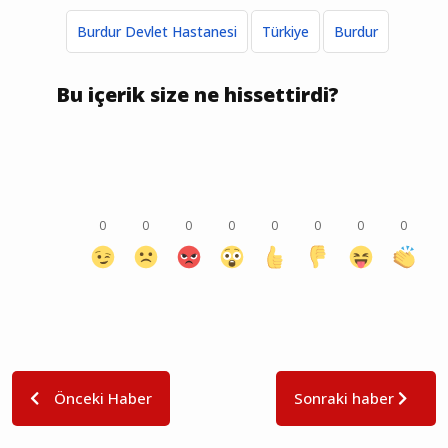
Burdur Devlet Hastanesi
Türkiye
Burdur
Bu içerik size ne hissettirdi?
0
0
0
0
0
0
0
0
Önceki Haber
Sonraki haber