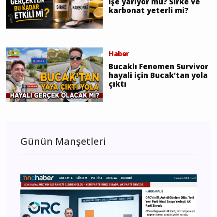
işe yarıyor mu? Sirke ve
karbonat yeterli mi?
Haber
Bucaklı Fenomen Survivor
hayali için Bucak’tan yola
çıktı
Günün Manşetleri