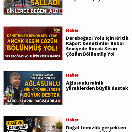
Haber
Dereboğazı Yolu İçin Kritik
Rapor: Denetimler Rekor
Seviyede Ancak Kesin
Çözüm Bölünmüş Yol
Haber
Ağlasunlu minik
yüreklerden büyük destek
Haber
Doğal temizlik gerçekten