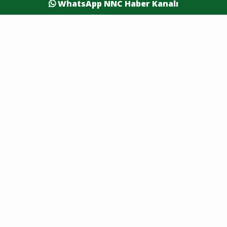
WhatsApp NNC Haber Kanalı
Eleman İlanı
Sağlık
Dünya
Resmi Reklamlar
Kesintiler
Siyaset
Yaşam
Yazarlar
Foto Galeri
Video Galeri
Nöbetçi Eczaneler
Namaz Vakitleri
Hava Durumu
Şehirler
Burdur Son Dakika
Antalya Son Dakika
Afyon Son Dakika
Isparta Son Dakika
Denizli Son Dakika