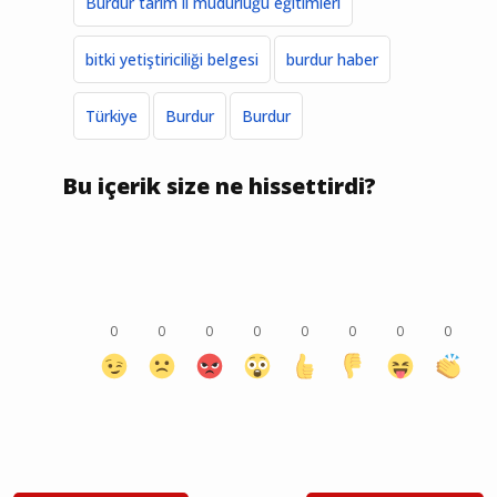
Burdur tarım il müdürlüğü eğitimleri
bitki yetiştiriciliği belgesi
burdur haber
Türkiye
Burdur
Burdur
Bu içerik size ne hissettirdi?
0
0
0
0
0
0
0
0