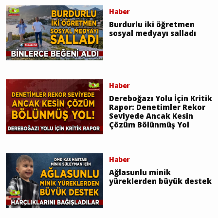
Haber
Burdurlu iki öğretmen
sosyal medyayı salladı
Haber
Dereboğazı Yolu İçin Kritik
Rapor: Denetimler Rekor
Seviyede Ancak Kesin
Çözüm Bölünmüş Yol
Haber
Ağlasunlu minik
yüreklerden büyük destek