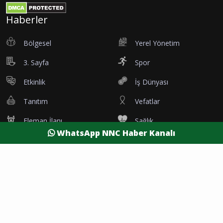
Haberler
Bölgesel
Yerel Yönetim
3. Sayfa
Spor
Etkinlik
İş Dünyası
Tanıtım
Vefatlar
Eleman İlanı
Sağlık
WhatsApp NNC Haber Kanalı
Dünya
Resmi Reklamlar
Kesintiler
Siyaset
Yaşam
Yazarlar
Foto Galeri
Video Galeri
Nöbetçi Eczaneler
Namaz Vakitleri