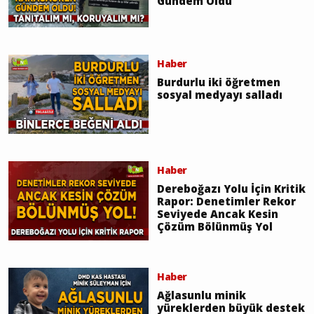
Gündem Oldu
Haber
Burdurlu iki öğretmen
sosyal medyayı salladı
Haber
Dereboğazı Yolu İçin Kritik
Rapor: Denetimler Rekor
Seviyede Ancak Kesin
Çözüm Bölünmüş Yol
Haber
Ağlasunlu minik
yüreklerden büyük destek