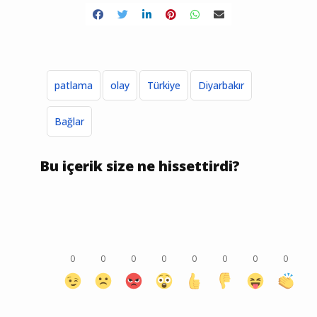
patlama
olay
Türkiye
Diyarbakır
Bağlar
Bu içerik size ne hissettirdi?
0
0
0
0
0
0
0
0