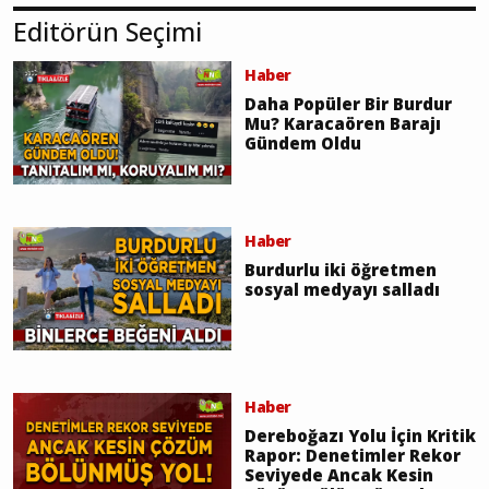
Editörün Seçimi
Haber
Daha Popüler Bir Burdur
Mu? Karacaören Barajı
Gündem Oldu
Haber
Burdurlu iki öğretmen
sosyal medyayı salladı
Haber
Dereboğazı Yolu İçin Kritik
Rapor: Denetimler Rekor
Seviyede Ancak Kesin