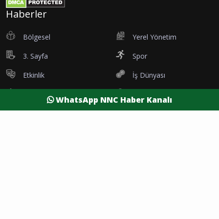
Haberler
Bölgesel
Yerel Yönetim
3. Sayfa
Spor
Etkinlik
İş Dünyası
Tanıtım
Vefatlar
WhatsApp NNC Haber Kanalı
Eleman İlanı
Sağlık
Dünya
Resmi Reklamlar
Kesintiler
Siyaset
Yaşam
Yazarlar
Foto Galeri
Video Galeri
Nöbetçi Eczaneler
Namaz Vakitleri