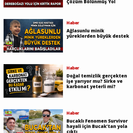
Çözüm Bölünmüş Yol
Haber
Ağlasunlu minik
yüreklerden büyük destek
Haber
Doğal temizlik gerçekten
işe yarıyor mu? Sirke ve
karbonat yeterli mi?
Haber
Bucaklı Fenomen Survivor
hayali için Bucak’tan yola
çıktı