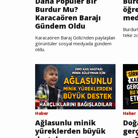
Daha Popüler Bir
Burd
Burdur Mu?
öğr
Karacaören Barajı
med
Gündem Oldu
Burdurl
teke zo
Karacaören Baraj Gölü’nden paylaşılan
görüntüler sosyal medyada gündem
oldu.
Haber
Haber
Ağlasunlu minik
Doğ
yüreklerden büyük
gerç