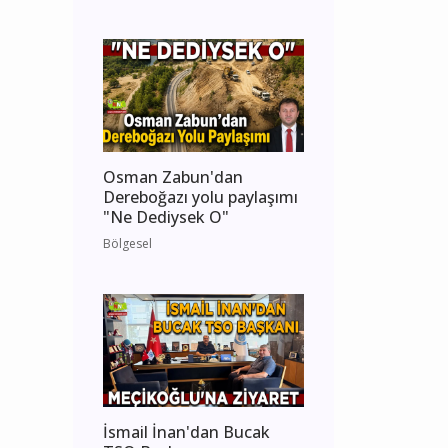
Osman Zabun'dan
Dereboğazı yolu paylaşımı
"Ne Dediysek O"
Bölgesel
İsmail İnan'dan Bucak