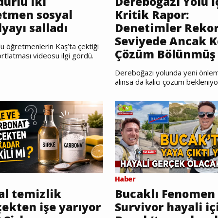
urlu iki
Dereboğazı Yolu İ
etmen sosyal
Kritik Rapor:
yayı salladı
Denetimler Reko
Seviyede Ancak K
u öğretmenlerin Kaş’ta çektiği
Çözüm Bölünmüş 
rtlatması videosu ilgi gördü.
Dereboğazı yolunda yeni önlem
alınsa da kalıcı çözüm bekleniyo
Haber
al temizlik
Bucaklı Fenomen
ekten işe yarıyor
Survivor hayali iç