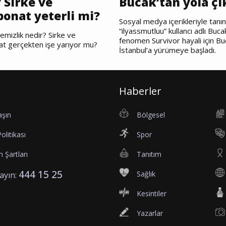
 Sirke ve
Bucak’tan yola çı
bonat yeterli mi?
Sosyal medya içerikleriyle tanı
“ilyassmutluu” kullancı adlı Bucak
emizlik nedir? Sirke ve
fenomen Survivor hayali için Bu
at gerçekten işe yarıyor mu?
İstanbul’a yürümeye başladı.
Haberler
aşın
Bölgesel
Politikası
Spor
 Şartları
Tanıtım
444 15 25
Sağlık
rayın:
Kesintiler
Yazarlar