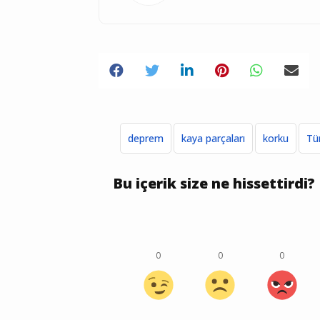
deprem
kaya parçaları
korku
Tü
Bu içerik size ne hissettirdi?
0
0
0