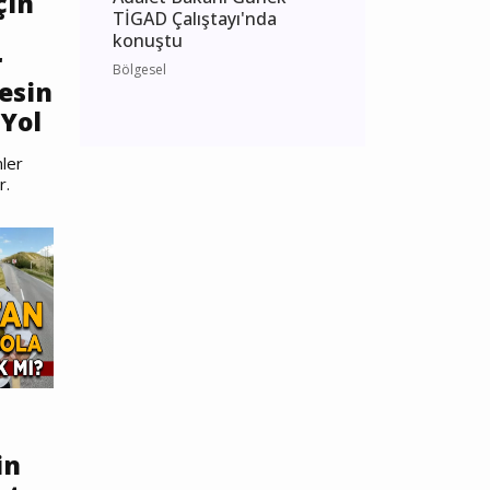
çin
TİGAD Çalıştayı'nda
konuştu
r
Bölgesel
esin
Yol
ler
r.
in