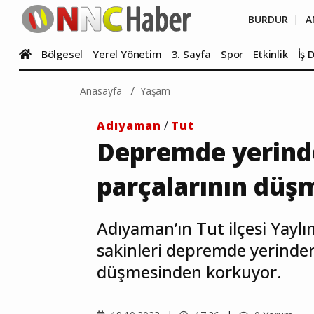
BURDUR
A
Bölgesel
Yerel Yönetim
3. Sayfa
Spor
Etkinlik
İş 
Anasayfa
Yaşam
Adıyaman
/
Tut
Depremde yerind
parçalarının düş
Adıyaman’ın Tut ilçesi Yaylım
sakinleri depremde yerinde
düşmesinden korkuyor.