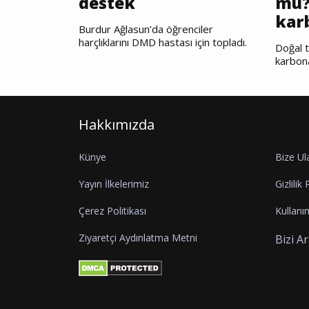
destek
mu?
kar
Burdur Ağlasun’da öğrenciler
harçlıklarını DMD hastası için topladı.
Doğal t
karbon
Hakkımızda
Künye
Bize Ul
Yayın İlkelerimiz
Gizlilik 
Çerez Politikası
Kullanım
Ziyaretçi Aydınlatma Metni
Bizi A