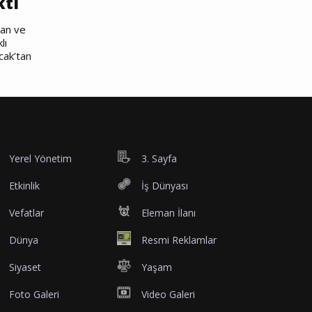
ktı
nan ve
lı
cak’tan
Yerel Yönetim
3. Sayfa
Etkinlik
İş Dünyası
Vefatlar
Eleman İlanı
Dünya
Resmi Reklamlar
Siyaset
Yaşam
Foto Galeri
Video Galeri