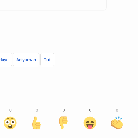
rkiye
Adıyaman
Tut
0
0
0
0
0