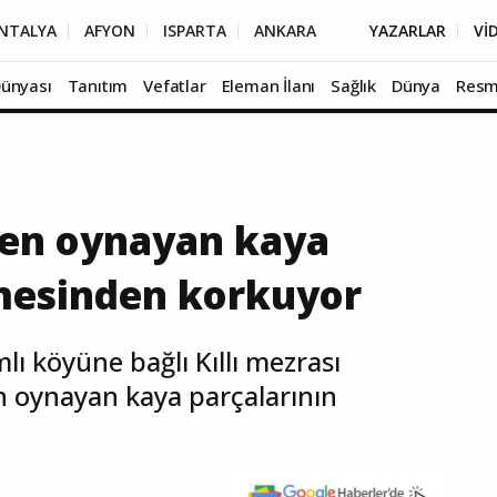
NTALYA
AFYON
ISPARTA
ANKARA
YAZARLAR
Vİ
Dünyası
Tanıtım
Vefatlar
Eleman İlanı
Sağlık
Dünya
Resm
en oynayan kaya
mesinden korkuyor
lı köyüne bağlı Kıllı mezrası
n oynayan kaya parçalarının