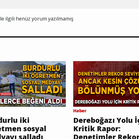
ile ilgili henüz yorum yazılmamış
Haber
urlu iki
Dereboğazı Yolu İ
etmen sosyal
Kritik Rapor:
yayı salladı
Denetimler Reko