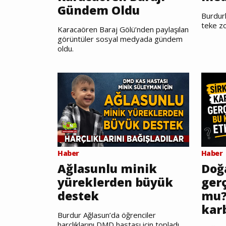
Gündem Oldu
Burdurl
teke zo
Karacaören Baraj Gölü’nden paylaşılan
görüntüler sosyal medyada gündem
oldu.
Haber
Haber
Ağlasunlu minik
Doğ
yüreklerden büyük
gerç
destek
mu?
kar
Burdur Ağlasun’da öğrenciler
harçlıklarını DMD hastası için topladı.