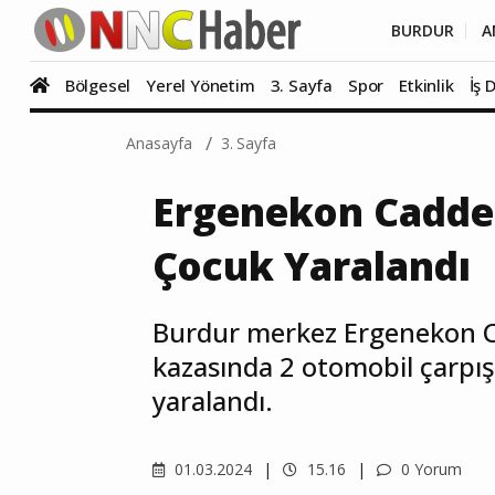
BURDUR
A
Bölgesel
Yerel Yönetim
3. Sayfa
Spor
Etkinlik
İş 
Anasayfa
3. Sayfa
Ergenekon Caddes
Çocuk Yaralandı
Burdur merkez Ergenekon C
kazasında 2 otomobil çarpış
yaralandı.
01.03.2024
15.16
0 Yorum