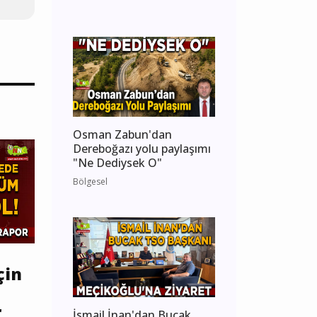
Osman Zabun'dan
Dereboğazı yolu paylaşımı
"Ne Dediysek O"
Bölgesel
çin
r
İsmail İnan'dan Bucak