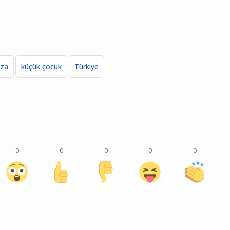
aza
küçük çocuk
Türkiye
0
0
0
0
0