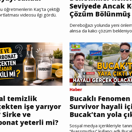
Seviyede Ancak K
u öğretmenlerin Kaş’ta çektiği
Çözüm Bölünmüş 
rtlatması videosu ilgi gördü.
Dereboğazı yolunda yeni önlem
alınsa da kalıcı çözüm bekleniyo
Haber
al temizlik
Bucaklı Fenomen
ekten işe yarıyor
Survivor hayali iç
 Sirke ve
Bucak’tan yola çı
bonat yeterli mi?
Sosyal medya içerikleriyle tanı
“ilyassmutluu” kullancı adlı Bucak