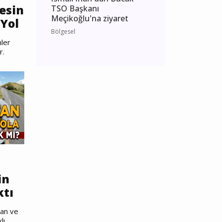
esin
TSO Başkanı
Meçikoğlu'na ziyaret
Yol
Bölgesel
ler
r.
in
ktı
nan ve
lı