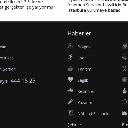
emizlik nedir? Sirke ve
fenomen Survivor hayali için Bu
at gerçekten işe yarıyor mu?
İstanbul’a yürümeye başladı.
Haberler
aşın
Bölgesel
Politikası
Spor
 Şartları
Tanıtım
444 15 25
Sağlık
rayın:
Kesintiler
Yazarlar
Nöbetçi Eczaneler
Şehirler
Bur