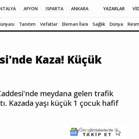
NTALYA
AFYON
ISPARTA
ANKARA
YAZARLAR
Vİ
Dünyası
Tanıtım
Vefatlar
Eleman İlanı
Sağlık
Dünya
Resm
i'nde Kaza! Küçük
addesi'nde meydana gelen trafik
tı. Kazada yaşı küçük 1 çocuk hafif