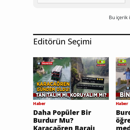
Bu içerik 
Editörün Seçimi
Haber
Haber
Daha Popüler Bir
Burd
Burdur Mu?
öğr
Karacaören Barajı
med