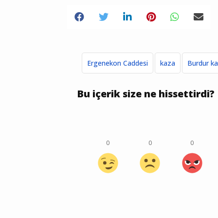
Ergenekon Caddesi
kaza
Burdur k
Bu içerik size ne hissettirdi?
0
0
0