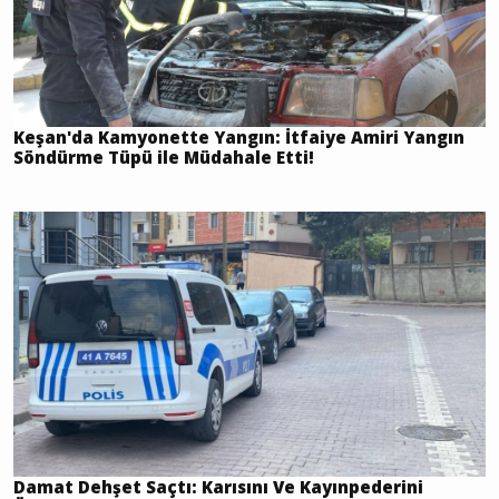
Keşan'da Kamyonette Yangın: İtfaiye Amiri Yangın
Söndürme Tüpü ile Müdahale Etti!
Damat Dehşet Saçtı: Karısını Ve Kayınpederini