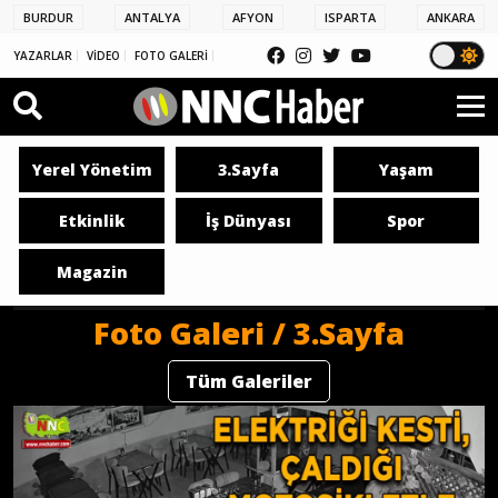
BURDUR
ANTALYA
AFYON
ISPARTA
ANKARA
YAZARLAR
VİDEO
FOTO GALERİ
Yerel Yönetim
3.Sayfa
Yaşam
Etkinlik
İş Dünyası
Spor
Magazin
Foto Galeri / 3.Sayfa
Tüm Galeriler