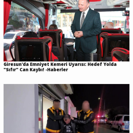
Giresun'da Emniyet Kemeri Uyarısı: Hedef Yolda
"Sıfır" Can Kaybı! -Haberler