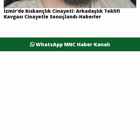
İzmir'de Kıskançlık Cinayeti: Arkadaşlık Teklifi
Kavgası Cinayetle Sonuçlandı-Haberler
WhatsApp NNC Haber Kanalı
Sonraki Sayfa
Hakkımızda
Künye
Bize Ulaşın
Yayın İlkelerimiz
Gizlilik Politikası
Çerez Politikası
Kullanım Şartları
444 15 25
Ziyaretçi Aydınlatma Metni
Bizi Arayın: