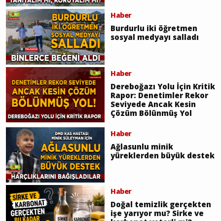
Haber
Burdurlu iki öğretmen
sosyal medyayı salladı
Haber
Dereboğazı Yolu İçin Kritik
Rapor: Denetimler Rekor
Seviyede Ancak Kesin
Çözüm Bölünmüş Yol
Haber
Ağlasunlu minik
yüreklerden büyük destek
Haber
Doğal temizlik gerçekten
işe yarıyor mu? Sirke ve