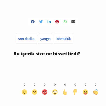
son dakika
yangın
kömürlük
Bu içerik size ne hissettirdi?
0
0
0
0
0
0
0
0