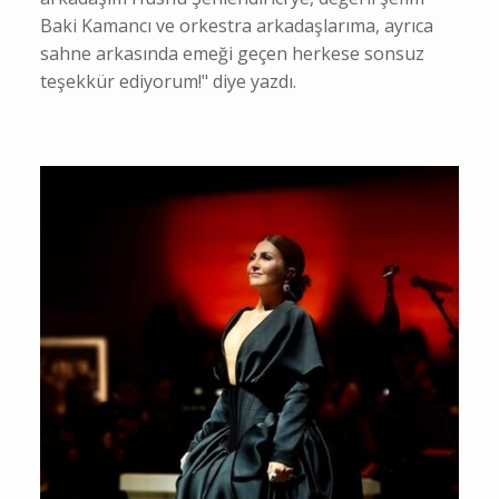
Baki Kamancı ve orkestra arkadaşlarıma, ayrıca
sahne arkasında emeği geçen herkese sonsuz
teşekkür ediyorum!" diye yazdı.