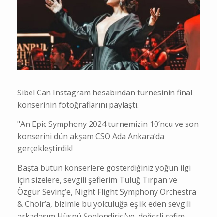
Sibel Can Instagram hesabından turnesinin final
konserinin fotoğraflarını paylaştı.
"An Epic Symphony 2024 turnemizin 10’ncu ve son
konserini dün akşam CSO Ada Ankara’da
gerçekleştirdik!
Başta bütün konserlere gösterdiğiniz yoğun ilgi
için sizelere, sevgili şeflerim Tuluğ Tırpan ve
Özgür Sevinç’e, Night Flight Symphony Orchestra
& Choir’a, bizimle bu yolculuğa eşlik eden sevgili
arkadaşım Hüsnü Şenlendirici’ye, değerli şefim