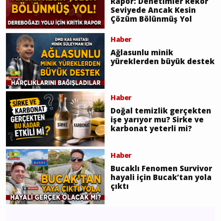
Rapor: Denetimler Rekor
Seviyede Ancak Kesin
Çözüm Bölünmüş Yol
Haber
Ağlasunlu minik
yüreklerden büyük destek
Haber
Doğal temizlik gerçekten
işe yarıyor mu? Sirke ve
karbonat yeterli mi?
Haber
Bucaklı Fenomen Survivor
hayali için Bucak’tan yola
çıktı