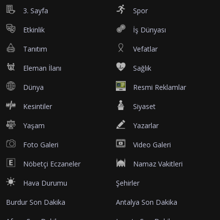
3. Sayfa
Spor
Etkinlik
İş Dünyası
Tanıtım
Vefatlar
Eleman İlanı
Sağlık
Dünya
Resmi Reklamlar
Kesintiler
Siyaset
Yaşam
Yazarlar
Foto Galeri
Video Galeri
Nöbetçi Eczaneler
Namaz Vakitleri
Hava Durumu
Şehirler
Burdur Son Dakika
Antalya Son Dakika