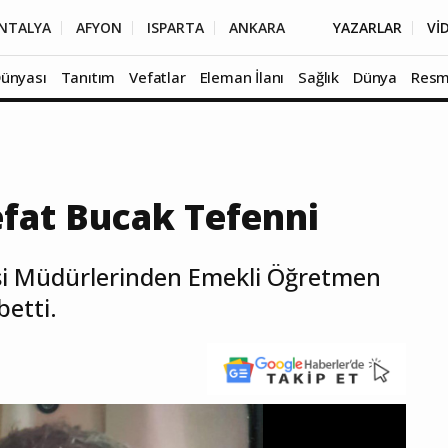
NTALYA
AFYON
ISPARTA
ANKARA
YAZARLAR
Vİ
Dünyası
Tanıtım
Vefatlar
Eleman İlanı
Sağlık
Dünya
Resm
fat Bucak Tefenni
si Müdürlerinden Emekli Öğretmen
etti.