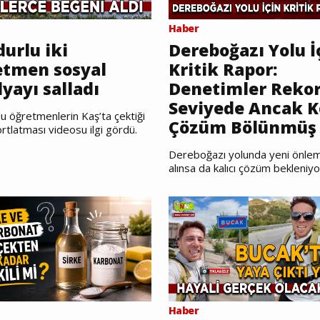
Haber
urlu iki
Dereboğazı Yolu İ
etmen sosyal
Kritik Rapor:
yayı salladı
Denetimler Reko
Seviyede Ancak K
u öğretmenlerin Kaş’ta çektiği
Çözüm Bölünmüş 
rtlatması videosu ilgi gördü.
Dereboğazı yolunda yeni önlem
alınsa da kalıcı çözüm bekleniyo
Haber