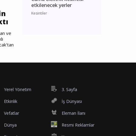
etkilenecek yerler
in
Kesintiler
ktı
nan ve
lı
cak’tan
Yerel Yönetim
3. Sayfa
Etkinlik
İş Dünyası
Vefatlar
Eleman İlanı
Dünya
Resmi Reklamlar