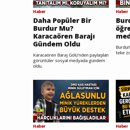
Haber
Haber
Daha Popüler Bir
Burd
Burdur Mu?
öğr
Karacaören Barajı
med
Gündem Oldu
Burdurl
teke zo
Karacaören Baraj Gölü’nden paylaşılan
görüntüler sosyal medyada gündem
oldu.
Haber
Haber