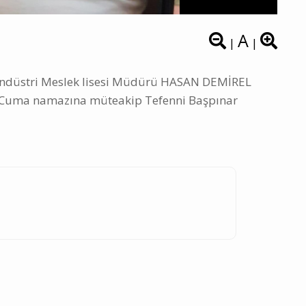
A
|
|
 Endüstri Meslek lisesi Müdürü HASAN DEMİREL
nü Cuma namazına müteakip Tefenni Başpınar