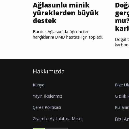
Ağlasunlu minik
Doğ
yüreklerden büyük
gerç
destek
mu?
kar
Burdur Ağlasun’da öğrenciler
harçlıklarını DMD hastası için topladı.
Doğal t
karbon
Hakkımızda
Künye
Bize Ul
Yayın İlkelerimiz
Gizlilik 
Çerez Politikası
Kullanım
Ziyaretçi Aydınlatma Metni
Bizi A