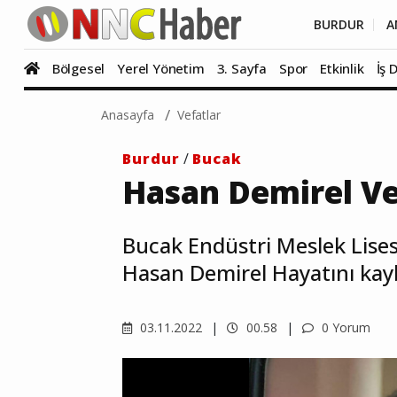
BURDUR
A
Bölgesel
Yerel Yönetim
3. Sayfa
Spor
Etkinlik
İş 
Anasayfa
Vefatlar
Burdur
/
Bucak
Hasan Demirel Ve
Bucak Endüstri Meslek Lise
Hasan Demirel Hayatını kayb
03.11.2022
00.58
0 Yorum