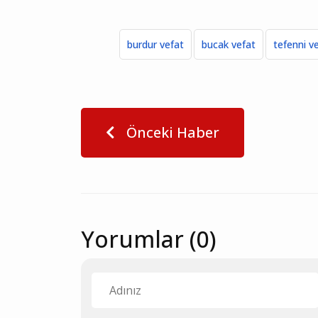
burdur vefat
bucak vefat
tefenni v
Önceki Haber
Yorumlar (0)