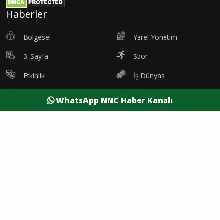
Haberler
Bölgesel
Yerel Yönetim
3. Sayfa
Spor
Etkinlik
İş Dünyası
Tanıtım
Vefatlar
WhatsApp NNC Haber Kanalı
Eleman İlanı
Sağlık
Dünya
Resmi Reklamlar
Kesintiler
Siyaset
Yaşam
Yazarlar
Foto Galeri
Video Galeri
Nöbetçi Eczaneler
Namaz Vakitleri