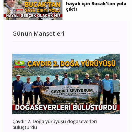
hayali için Bucak’tan yola
çıktı
Günün Manşetleri
Çavdır 2. Doğa yürüyüşü doğaseverleri
buluşturdu