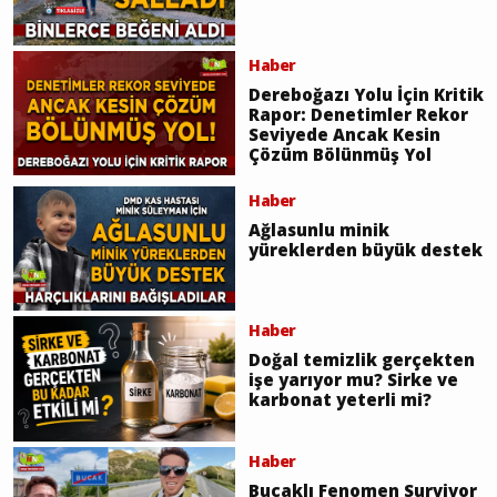
Haber
Dereboğazı Yolu İçin Kritik
Rapor: Denetimler Rekor
Seviyede Ancak Kesin
Çözüm Bölünmüş Yol
Haber
Ağlasunlu minik
yüreklerden büyük destek
Haber
Doğal temizlik gerçekten
işe yarıyor mu? Sirke ve
karbonat yeterli mi?
Haber
Bucaklı Fenomen Survivor