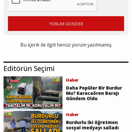
YORUM GÖNDER
Bu içerik ile ilgili henüz yorum yazılmamış
Editörün Seçimi
Haber
Daha Popüler Bir Burdur
Mu? Karacaören Barajı
Gündem Oldu
Haber
Burdurlu iki öğretmen
sosyal medyayı salladı