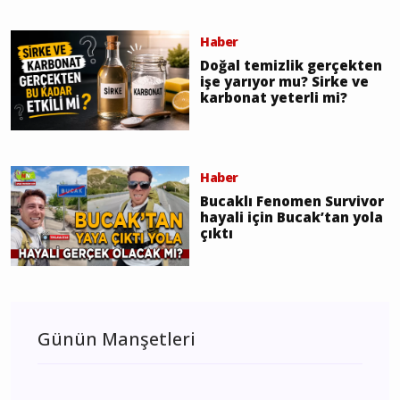
Haber
Doğal temizlik gerçekten
işe yarıyor mu? Sirke ve
karbonat yeterli mi?
Haber
Bucaklı Fenomen Survivor
hayali için Bucak’tan yola
çıktı
Günün Manşetleri