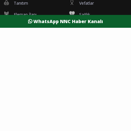
Tanıtım
Vefatlar
Eleman İlanı
Sağlık
WhatsApp NNC Haber Kanalı
Dünya
Resmi Reklamlar
Kesintiler
Siyaset
Yaşam
Yazarlar
Foto Galeri
Video Galeri
Nöbetçi Eczaneler
Namaz Vakitleri
Hava Durumu
Şehirler
Burdur Son Dakika
Antalya Son Dakika
Afyon Son Dakika
Isparta Son Dakika
Denizli Son Dakika