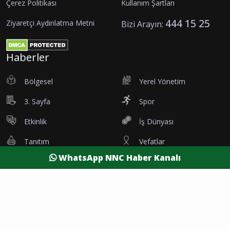
Çerez Politikası
Kullanım Şartları
444 15 25
Ziyaretçi Aydınlatma Metni
Bizi Arayın:
Haberler
Bölgesel
Yerel Yönetim
3. Sayfa
Spor
Etkinlik
İş Dünyası
Tanıtım
Vefatlar
WhatsApp NNC Haber Kanalı
Eleman İlanı
Sağlık
Dünya
Resmi Reklamlar
Kesintiler
Siyaset
Yaşam
Yazarlar