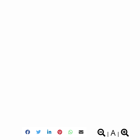
A
|
|