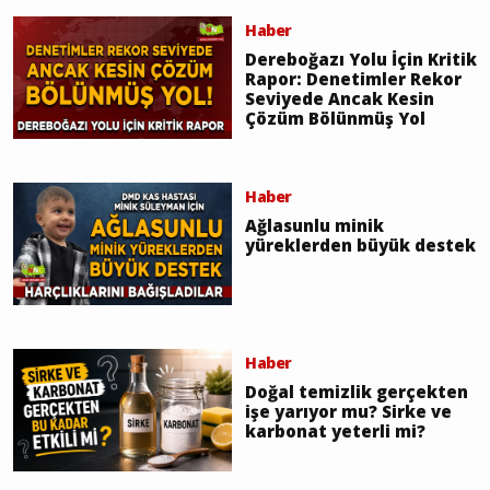
Haber
Dereboğazı Yolu İçin Kritik
Rapor: Denetimler Rekor
Seviyede Ancak Kesin
Çözüm Bölünmüş Yol
Haber
Ağlasunlu minik
yüreklerden büyük destek
Haber
Doğal temizlik gerçekten
işe yarıyor mu? Sirke ve
karbonat yeterli mi?