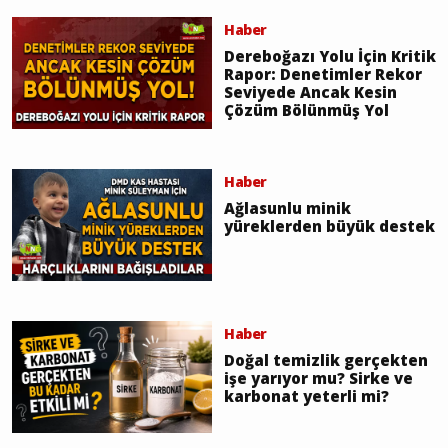
Haber
Dereboğazı Yolu İçin Kritik
Rapor: Denetimler Rekor
Seviyede Ancak Kesin
Çözüm Bölünmüş Yol
Haber
Ağlasunlu minik
yüreklerden büyük destek
Haber
Doğal temizlik gerçekten
işe yarıyor mu? Sirke ve
karbonat yeterli mi?