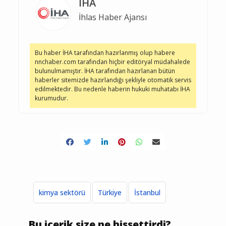
İHA
İhlas Haber Ajansı
Bu haber İHA tarafından hazırlanmış olup habere
nnchaber.com tarafından hiçbir editöryal müdahalede
bulunulmamıştır. İHA tarafından hazırlanan bütün
haberler sitemizde hazırlandığı şekliyle otomatik servis
edilmektedir. Bu nedenle haberin hukuki muhatabı İHA
kurumudur.
kimya sektörü
Türkiye
İstanbul
Bu içerik size ne hissettirdi?