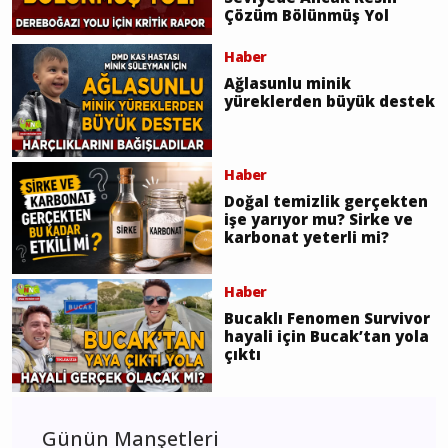
Çözüm Bölünmüş Yol
Haber
Ağlasunlu minik
yüreklerden büyük destek
Haber
Doğal temizlik gerçekten
işe yarıyor mu? Sirke ve
karbonat yeterli mi?
Haber
Bucaklı Fenomen Survivor
hayali için Bucak’tan yola
çıktı
Günün Manşetleri