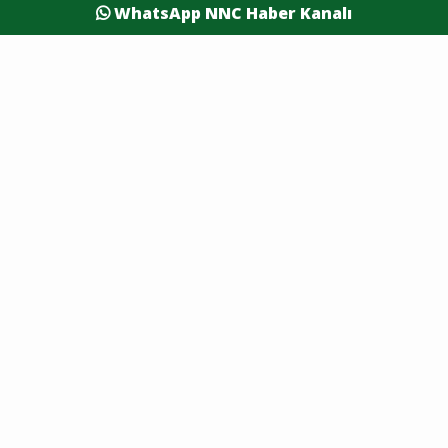
WhatsApp NNC Haber Kanalı
Etkinlik
İş Dünyası
Tanıtım
Vefatlar
Eleman İlanı
Sağlık
Dünya
Resmi Reklamlar
Kesintiler
Siyaset
Yaşam
Yazarlar
Foto Galeri
Video Galeri
Nöbetçi Eczaneler
Namaz Vakitleri
Hava Durumu
Şehirler
Burdur Son Dakika
Antalya Son Dakika
Afyon Son Dakika
Isparta Son Dakika