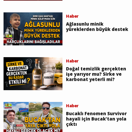
Haber
Ağlasunlu minik
yüreklerden büyük destek
Haber
Doğal temizlik gerçekten
işe yarıyor mu? Sirke ve
karbonat yeterli mi?
Haber
Bucaklı Fenomen Survivor
hayali için Bucak’tan yola
çıktı