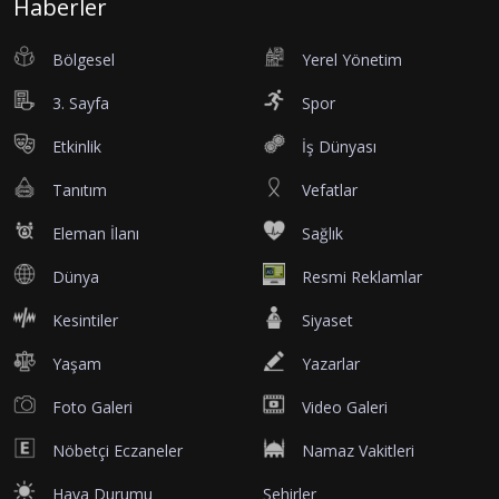
Haberler
Bölgesel
Yerel Yönetim
3. Sayfa
Spor
Etkinlik
İş Dünyası
Tanıtım
Vefatlar
Eleman İlanı
Sağlık
Dünya
Resmi Reklamlar
Kesintiler
Siyaset
Yaşam
Yazarlar
Foto Galeri
Video Galeri
Nöbetçi Eczaneler
Namaz Vakitleri
Hava Durumu
Şehirler