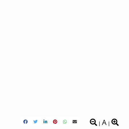
A
|
|