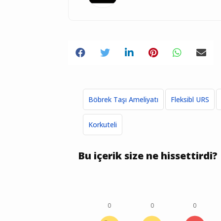
Böbrek Taşı Ameliyatı
Fleksibl URS
Korkuteli
Bu içerik size ne hissettirdi?
0
0
0