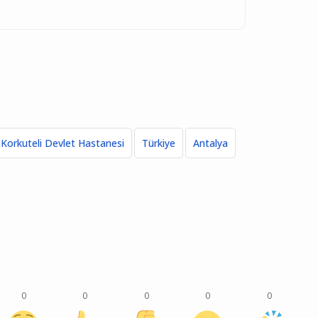
Korkuteli Devlet Hastanesi
Türkiye
Antalya
0
0
0
0
0