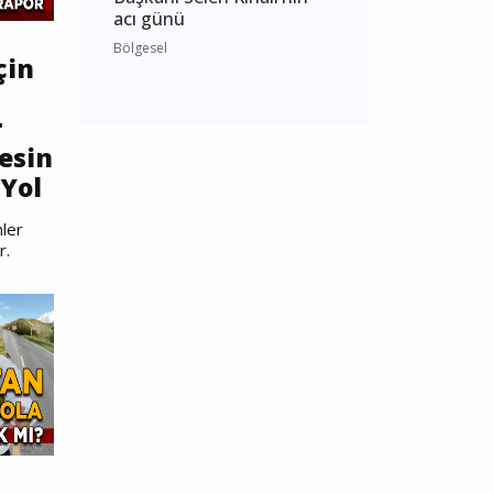
acı günü
Bölgesel
çin
r
esin
Yol
ler
r.