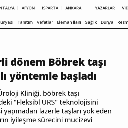
NTALYA
AFYON
ISPARTA
ANKARA
YAZARLAR
Vİ
Dünyası
Tanıtım
Vefatlar
Eleman İlanı
Sağlık
Dünya
Resm
rli dönem Böbrek taşı
lı yöntemle başladı
oloji Kliniği, böbrek taşı
deki "Fleksibl URS" teknolojisini
i yapmadan lazerle taşları yok eden
ın iyileşme sürecini mucizevi