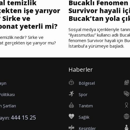
al temizlik
Bucaklı Fenomen
ekten işe yarıyor
Survivor hayali iç
 Sirke ve
Bucak’tan yola çı
bonat yeterli mi?
Sosyal medya içerikleriyle tanı
“ilyassmutluu” kullancı adlı Bucak
emizlik nedir? Sirke ve
fenomen Survivor hayali için Bu
at gerçekten işe yarıyor mu?
İstanbul’a yürümeye başladı.
Haberler
aşın
Bölgesel
Politikası
Spor
 Şartları
Tanıtım
444 15 25
Sağlık
rayın:
Kesintiler