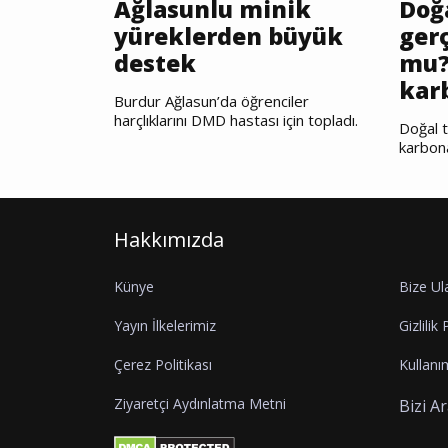
Ağlasunlu minik
Doğ
yüreklerden büyük
gerç
destek
mu?
kar
Burdur Ağlasun’da öğrenciler
harçlıklarını DMD hastası için topladı.
Doğal t
karbon
Hakkımızda
Künye
Bize Ul
Yayın İlkelerimiz
Gizlilik 
Çerez Politikası
Kullanım
Ziyaretçi Aydınlatma Metni
Bizi A