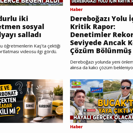
Haber
urlu iki
Dereboğazı Yolu İ
etmen sosyal
Kritik Rapor:
yayı salladı
Denetimler Reko
Seviyede Ancak K
u öğretmenlerin Kaş’ta çektiği
Çözüm Bölünmüş 
rtlatması videosu ilgi gördü.
Dereboğazı yolunda yeni önlem
alınsa da kalıcı çözüm bekleniyo
Haber