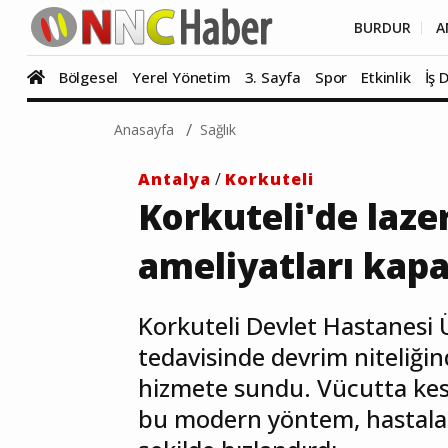
BURDUR
A
Bölgesel
Yerel Yönetim
3. Sayfa
Spor
Etkinlik
İş 
Anasayfa
Sağlık
Antalya
/
Korkuteli
Korkuteli'de laze
ameliyatları kapa
Korkuteli Devlet Hastanesi Ür
tedavisinde devrim niteliğin
hizmete sundu. Vücutta kes
bu modern yöntem, hastalar