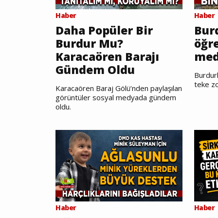
Haber
Haber
Daha Popüler Bir
Burd
Burdur Mu?
öğr
Karacaören Barajı
med
Gündem Oldu
Burdurl
teke zo
Karacaören Baraj Gölü’nden paylaşılan
görüntüler sosyal medyada gündem
oldu.
Haber
Haber