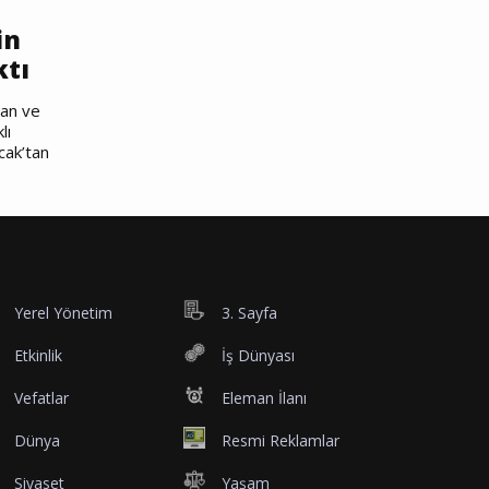
in
ktı
nan ve
lı
cak’tan
Yerel Yönetim
3. Sayfa
Etkinlik
İş Dünyası
Vefatlar
Eleman İlanı
Dünya
Resmi Reklamlar
Siyaset
Yaşam