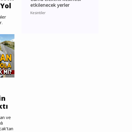
Yol
etkilenecek yerler
Kesintiler
ler
r.
in
ktı
nan ve
lı
cak’tan