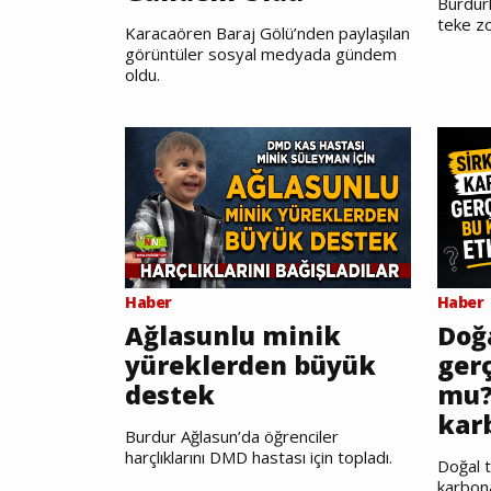
Burdurl
teke zo
Karacaören Baraj Gölü’nden paylaşılan
görüntüler sosyal medyada gündem
oldu.
Haber
Haber
Ağlasunlu minik
Doğ
yüreklerden büyük
gerç
destek
mu?
kar
Burdur Ağlasun’da öğrenciler
harçlıklarını DMD hastası için topladı.
Doğal t
karbon