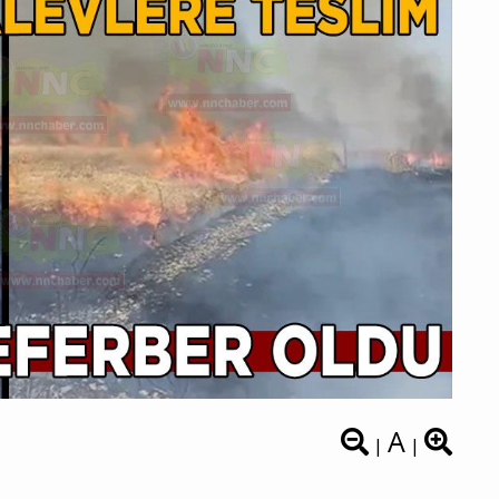
A
|
|