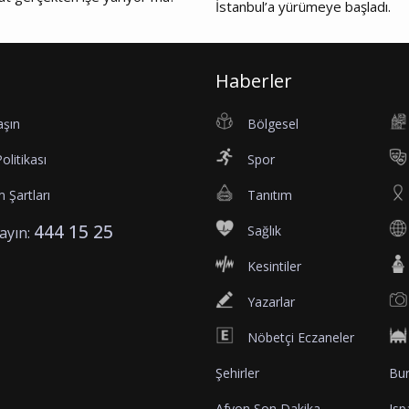
İstanbul’a yürümeye başladı.
Haberler
aşın
Bölgesel
Politikası
Spor
 Şartları
Tanıtım
444 15 25
Sağlık
rayın:
Kesintiler
Yazarlar
Nöbetçi Eczaneler
Şehirler
Bur
Afyon Son Dakika
Isp