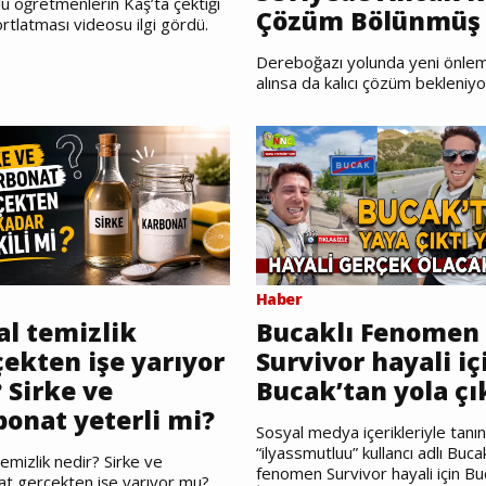
u öğretmenlerin Kaş’ta çektiği
Çözüm Bölünmüş 
rtlatması videosu ilgi gördü.
Dereboğazı yolunda yeni önlem
alınsa da kalıcı çözüm bekleniyo
Haber
al temizlik
Bucaklı Fenomen
ekten işe yarıyor
Survivor hayali iç
 Sirke ve
Bucak’tan yola çı
bonat yeterli mi?
Sosyal medya içerikleriyle tanı
“ilyassmutluu” kullancı adlı Bucak
emizlik nedir? Sirke ve
fenomen Survivor hayali için Bu
at gerçekten işe yarıyor mu?