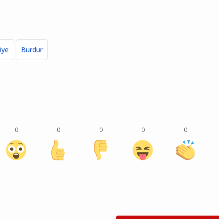
iye
Burdur
0
0
0
0
0