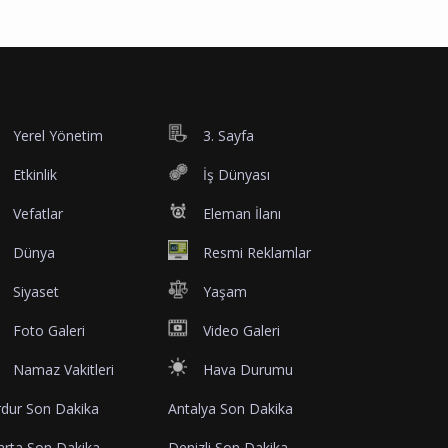
Yerel Yönetim
3. Sayfa
Etkinlik
İş Dünyası
Vefatlar
Eleman İlanı
Dünya
Resmi Reklamlar
Siyaset
Yaşam
Foto Galeri
Video Galeri
Namaz Vakitleri
Hava Durumu
dur Son Dakika
Antalya Son Dakika
arta Son Dakika
Denizli Son Dakika