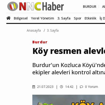
BURDUR
A
Bölgesel
Yerel Yönetim
3. Sayfa
Spor
Etkinlik
İş 
Anasayfa
3. Sayfa
Burdur
Köy resmen alevl
Burdur'un Kozluca Köyü'nde 
ekipler alevleri kontrol altın
21.07.2023
14.42
0 Yorum