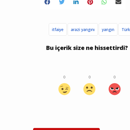
itfaiye
arazi yangını
yangın
Türk
Bu içerik size ne hissettirdi?
0
0
0