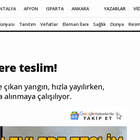
NTALYA
AFYON
ISPARTA
ANKARA
YAZARLAR
Vİ
Dünyası
Tanıtım
Vefatlar
Eleman İlanı
Sağlık
Dünya
Resm
ere teslim!
çıkan yangın, hızla yayılırken,
a alınmaya çalışılıyor.