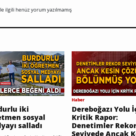
ile ilgili henüz yorum yazılmamış
Haber
urlu iki
Dereboğazı Yolu İ
etmen sosyal
Kritik Rapor:
yayı salladı
Denetimler Reko
Seviyede Ancak K