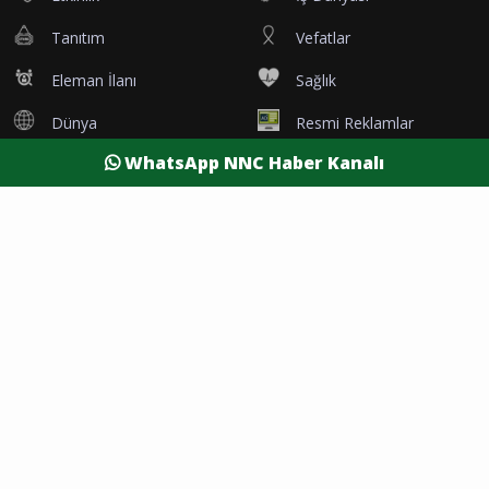
Tanıtım
Vefatlar
Eleman İlanı
Sağlık
Dünya
Resmi Reklamlar
WhatsApp NNC Haber Kanalı
Kesintiler
Siyaset
Yaşam
Yazarlar
Foto Galeri
Video Galeri
Nöbetçi Eczaneler
Namaz Vakitleri
Hava Durumu
Şehirler
Burdur Son Dakika
Antalya Son Dakika
Afyon Son Dakika
Isparta Son Dakika
Denizli Son Dakika