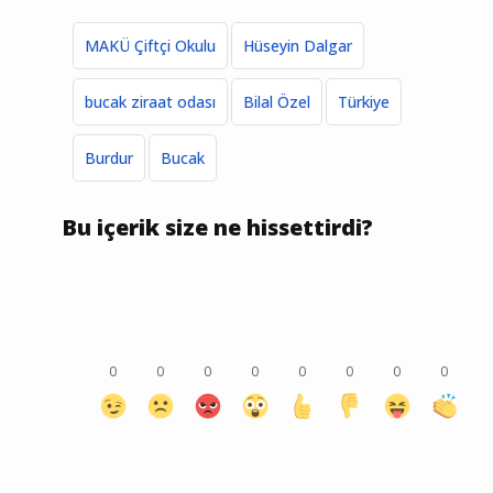
MAKÜ Çiftçi Okulu
Hüseyin Dalgar
bucak ziraat odası
Bilal Özel
Türkiye
Burdur
Bucak
Bu içerik size ne hissettirdi?
0
0
0
0
0
0
0
0