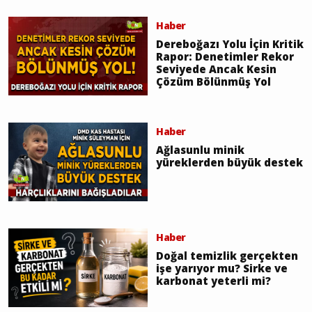
Haber
Dereboğazı Yolu İçin Kritik
Rapor: Denetimler Rekor
Seviyede Ancak Kesin
Çözüm Bölünmüş Yol
Haber
Ağlasunlu minik
yüreklerden büyük destek
Haber
Doğal temizlik gerçekten
işe yarıyor mu? Sirke ve
karbonat yeterli mi?