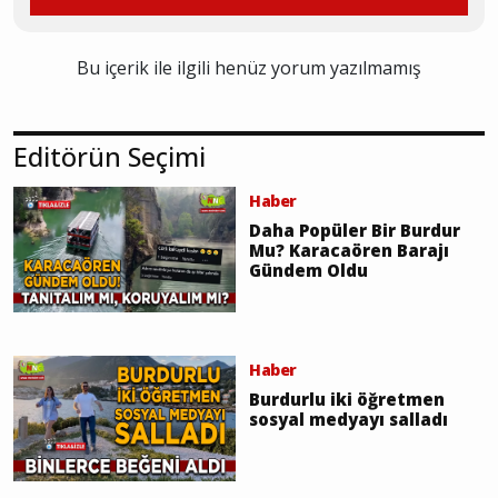
Bu içerik ile ilgili henüz yorum yazılmamış
Editörün Seçimi
Haber
Daha Popüler Bir Burdur
Mu? Karacaören Barajı
Gündem Oldu
Haber
Burdurlu iki öğretmen
sosyal medyayı salladı