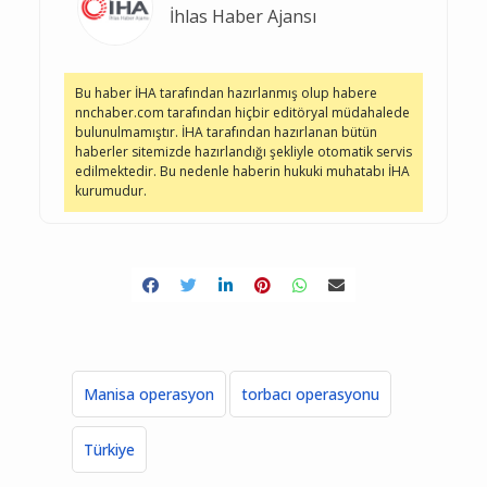
İhlas Haber Ajansı
Bu haber İHA tarafından hazırlanmış olup habere
nnchaber.com tarafından hiçbir editöryal müdahalede
bulunulmamıştır. İHA tarafından hazırlanan bütün
haberler sitemizde hazırlandığı şekliyle otomatik servis
edilmektedir. Bu nedenle haberin hukuki muhatabı İHA
kurumudur.
Manisa operasyon
torbacı operasyonu
Türkiye