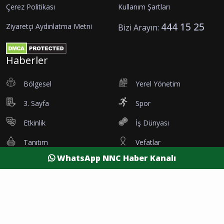
Çerez Politikası
Kullanım Şartları
444 15 25
Ziyaretçi Aydınlatma Metni
Bizi Arayın:
Haberler
Bölgesel
Yerel Yönetim
3. Sayfa
Spor
Etkinlik
İş Dünyası
Tanıtım
Vefatlar
WhatsApp NNC Haber Kanalı
Eleman İlanı
Sağlık
Dünya
Resmi Reklamlar
Kesintiler
Siyaset
Yaşam
Yazarlar