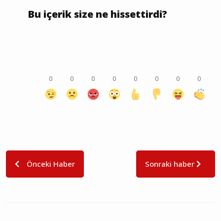
Bu içerik size ne hissettirdi?
0
0
0
0
0
0
0
0
Önceki Haber
Sonraki haber